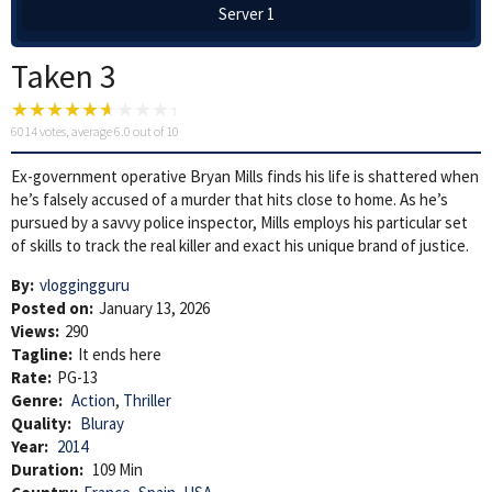
Server 1
Taken 3
6014
votes, average
6.0
out of 10
Ex-government operative Bryan Mills finds his life is shattered when
he’s falsely accused of a murder that hits close to home. As he’s
pursued by a savvy police inspector, Mills employs his particular set
of skills to track the real killer and exact his unique brand of justice.
By:
vloggingguru
Posted on:
January 13, 2026
Views:
290
Tagline:
It ends here
Rate:
PG-13
Genre:
Action
,
Thriller
Quality:
Bluray
Year:
2014
Duration:
109 Min