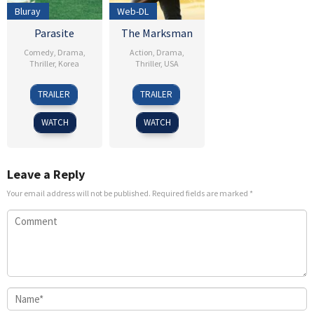
Bluray
Web-DL
Parasite
The Marksman
Comedy
,
Drama
,
Action
,
Drama
,
Thriller
,
Korea
Thriller
,
USA
30
Kim
15
Robert
TRAILER
TRAILER
May
Seong-
Jan
Lorenz
2019
sik
2021
WATCH
WATCH
Leave a Reply
Your email address will not be published.
Required fields are marked
*