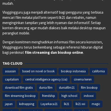
mudah.
Vloggingguru juga menjadi alternatif bagi pengguna yang terbiasa
mencari film melalui platform seperti lk21 dan rebahin, namun
menginginkan tampilan yang lebih nyaman dan informatif. Setiap
konten dirancang agar mudah diakses baik melalui desktop maupun
perangkat mobile.
Dengan komitmen menghadirkan informasi film secara konsisten,
Vloggingguru terus berkembang sebagai referensi hiburan digital
bagi penikmat
film streaming dan bioskop online
.
TAG CLOUD
assassin
based on novel or book
bioskop indonesia
california
capitalism
central intelligence agency (cia)
cinema keren
download film gratis
dunia film
duniafilm21
film bioskop
film streaming bioskop
friendship
high school
indoxxi
japan
kidnapping
Layarkaca21
lk21
lk21 xxi
magic