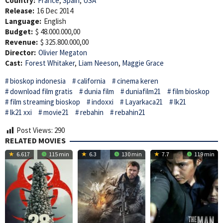
Country:
France
,
Spain
,
USA
Release:
16 Dec 2014
Language:
English
Budget:
$ 48.000.000,00
Revenue:
$ 325.800.000,00
Director:
Olivier Megaton
Cast:
Forest Whitaker
,
Liam Neeson
,
Maggie Grace
bioskop indonesia
california
cinema keren
download film gratis
dunia film
duniafilm21
film bioskop
film streaming bioskop
indoxxi
Layarkaca21
lk21
lk21 xxi
movie21
rebahin
rebahin21
Post Views:
290
RELATED MOVIES
6.617
115 min
6.3
130 min
7.7
119 min