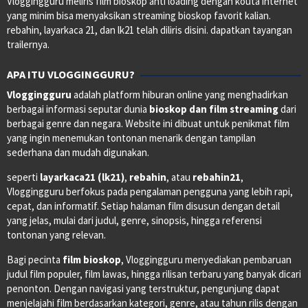
Vloggingguru meliris film bioskop anti loading dengan kouta internet
yang minim bisa menyaksikan streaming bioskop favorit kalian.
rebahin, layarkaca 21, dan lk21 telah diliris disini. dapatkan tayangan
trailernya.
APA ITU VLOGGINGGURU?
Vloggingguru
adalah platform hiburan online yang menghadirkan
berbagai informasi seputar dunia
bioskop dan film streaming
dari
berbagai genre dan negara. Website ini dibuat untuk penikmat film
yang ingin menemukan tontonan menarik dengan tampilan
sederhana dan mudah digunakan.
seperti
layarkaca21 (lk21)
,
rebahin
, atau
rebahin21
,
Vloggingguru berfokus pada pengalaman pengguna yang lebih rapi,
cepat, dan informatif. Setiap halaman film disusun dengan detail
yang jelas, mulai dari judul, genre, sinopsis, hingga referensi
tontonan yang relevan.
Bagi pecinta
film bioskop
, Vloggingguru menyediakan pembaruan
judul film populer, film lawas, hingga rilisan terbaru yang banyak dicari
penonton. Dengan navigasi yang terstruktur, pengunjung dapat
menjelajahi film berdasarkan kategori, genre, atau tahun rilis dengan