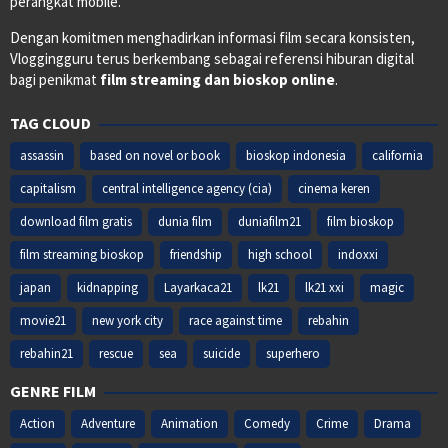
perangkat mobile.
Dengan komitmen menghadirkan informasi film secara konsisten,
Vloggingguru terus berkembang sebagai referensi hiburan digital
bagi penikmat
film streaming dan bioskop online
.
TAG CLOUD
assassin
based on novel or book
bioskop indonesia
california
capitalism
central intelligence agency (cia)
cinema keren
download film gratis
dunia film
duniafilm21
film bioskop
film streaming bioskop
friendship
high school
indoxxi
japan
kidnapping
Layarkaca21
lk21
lk21 xxi
magic
movie21
new york city
race against time
rebahin
rebahin21
rescue
sea
suicide
superhero
GENRE FILM
Action
Adventure
Animation
Comedy
Crime
Drama