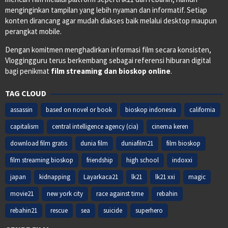
menginginkan tampilan yang lebih nyaman dan informatif. Setiap
konten dirancang agar mudah diakses baik melalui desktop maupun
perangkat mobile.
Dengan komitmen menghadirkan informasi film secara konsisten,
Vloggingguru terus berkembang sebagai referensi hiburan digital
bagi penikmat
film streaming dan bioskop online
.
TAG CLOUD
assassin
based on novel or book
bioskop indonesia
california
capitalism
central intelligence agency (cia)
cinema keren
download film gratis
dunia film
duniafilm21
film bioskop
film streaming bioskop
friendship
high school
indoxxi
japan
kidnapping
Layarkaca21
lk21
lk21 xxi
magic
movie21
new york city
race against time
rebahin
rebahin21
rescue
sea
suicide
superhero