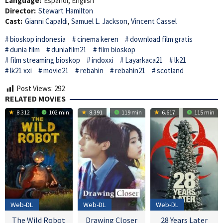
Language:
Español, English
Director:
Stewart Hamilton
Cast:
Gianni Capaldi
,
Samuel L. Jackson
,
Vincent Cassel
bioskop indonesia
cinema keren
download film gratis
dunia film
duniafilm21
film bioskop
film streaming bioskop
indoxxi
Layarkaca21
lk21
lk21 xxi
movie21
rebahin
rebahin21
scotland
Post Views:
292
RELATED MOVIES
8.312
102 min
8.391
119 min
6.617
115 min
Web-DL
Web-DL
Web-DL
The Wild Robot
Drawing Closer
28 Years Later