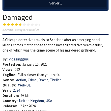
Server 1
Damaged
316
votes, average
5.0
out of 10
A Chicago detective travels to Scotland after an emerging serial
killer’s crimes match those that he investigated five years earlier,
one of which was the crime scene of his murdered girlfriend.
By:
vloggingguru
Posted on:
January 15, 2026
Views:
292
Tagline:
Evil is closer than you think.
Genre:
Action
,
Crime
,
Drama
,
Thriller
Quality:
Web-DL
Year:
2024
Duration:
98 Min
Country:
United Kingdom
,
USA
Release:
12 Apr 2024