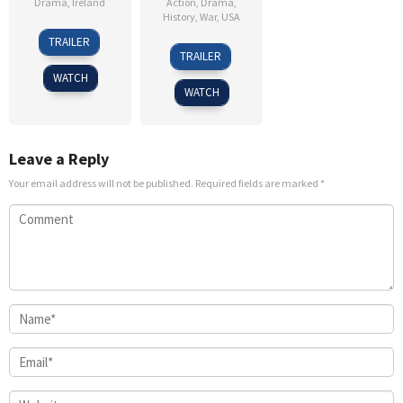
Drama
,
Ireland
Action
,
Drama
,
History
,
War
,
USA
19
Tim
TRAILER
18
Nicolai
Sep
Mielants
TRAILER
Jan
Fuglsig
2025
WATCH
2018
WATCH
Leave a Reply
Your email address will not be published.
Required fields are marked
*