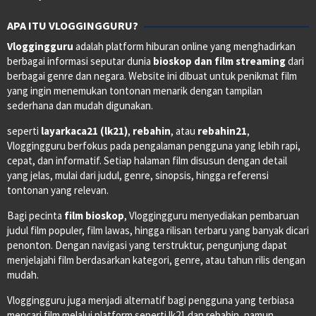
APA ITU VLOGGINGGURU?
Vloggingguru
adalah platform hiburan online yang menghadirkan
berbagai informasi seputar dunia
bioskop dan film streaming
dari
berbagai genre dan negara. Website ini dibuat untuk penikmat film
yang ingin menemukan tontonan menarik dengan tampilan
sederhana dan mudah digunakan.
seperti
layarkaca21 (lk21)
,
rebahin
, atau
rebahin21
,
Vloggingguru berfokus pada pengalaman pengguna yang lebih rapi,
cepat, dan informatif. Setiap halaman film disusun dengan detail
yang jelas, mulai dari judul, genre, sinopsis, hingga referensi
tontonan yang relevan.
Bagi pecinta
film bioskop
, Vloggingguru menyediakan pembaruan
judul film populer, film lawas, hingga rilisan terbaru yang banyak dicari
penonton. Dengan navigasi yang terstruktur, pengunjung dapat
menjelajahi film berdasarkan kategori, genre, atau tahun rilis dengan
mudah.
Vloggingguru juga menjadi alternatif bagi pengguna yang terbiasa
mencari film melalui platform seperti lk21 dan rebahin, namun