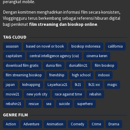
perangkat mobile.
Dengan komitmen menghadirkan informasi film secara konsisten,
Vloggingguru terus berkembang sebagai referensi hiburan digital
bagi penikmat
film streaming dan bioskop online
.
TAG CLOUD
assassin
based on novel or book
bioskop indonesia
california
capitalism
central intelligence agency (cia)
cinema keren
download film gratis
dunia film
duniafilm21
film bioskop
film streaming bioskop
friendship
high school
indoxxi
japan
kidnapping
Layarkaca21
lk21
lk21 xxi
magic
movie21
new york city
race against time
rebahin
rebahin21
rescue
sea
suicide
superhero
GENRE FILM
Action
Adventure
Animation
Comedy
Crime
Drama