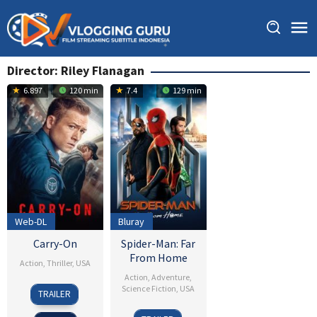
Skip
to
content
Director:
Riley Flanagan
6.897
120 min
7.4
129 min
Web-DL
Bluray
Carry-On
Spider-Man: Far
From Home
Action
,
Thriller
,
USA
Action
,
Adventure
,
5
Riley
Science Fiction
,
USA
TRAILER
Dec
Flanagan
28
Riley
2024