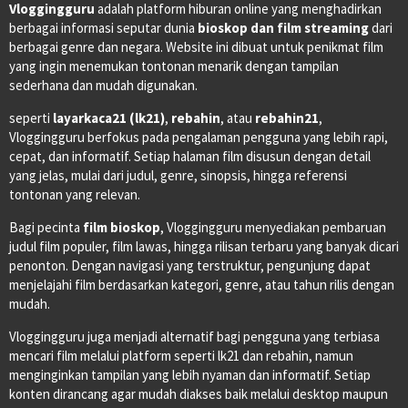
Vloggingguru
adalah platform hiburan online yang menghadirkan
berbagai informasi seputar dunia
bioskop dan film streaming
dari
berbagai genre dan negara. Website ini dibuat untuk penikmat film
yang ingin menemukan tontonan menarik dengan tampilan
sederhana dan mudah digunakan.
seperti
layarkaca21 (lk21)
,
rebahin
, atau
rebahin21
,
Vloggingguru berfokus pada pengalaman pengguna yang lebih rapi,
cepat, dan informatif. Setiap halaman film disusun dengan detail
yang jelas, mulai dari judul, genre, sinopsis, hingga referensi
tontonan yang relevan.
Bagi pecinta
film bioskop
, Vloggingguru menyediakan pembaruan
judul film populer, film lawas, hingga rilisan terbaru yang banyak dicari
penonton. Dengan navigasi yang terstruktur, pengunjung dapat
menjelajahi film berdasarkan kategori, genre, atau tahun rilis dengan
mudah.
Vloggingguru juga menjadi alternatif bagi pengguna yang terbiasa
mencari film melalui platform seperti lk21 dan rebahin, namun
menginginkan tampilan yang lebih nyaman dan informatif. Setiap
konten dirancang agar mudah diakses baik melalui desktop maupun