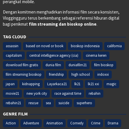
perangkat mobile.
Dengan komitmen menghadirkan informasi film secara konsisten,
Vloggingguru terus berkembang sebagai referensi hiburan digital
bagi penikmat
film streaming dan bioskop online
.
TAG CLOUD
assassin
based on novel or book
bioskop indonesia
california
capitalism
central intelligence agency (cia)
cinema keren
download film gratis
dunia film
duniafilm21
film bioskop
film streaming bioskop
friendship
high school
indoxxi
japan
kidnapping
Layarkaca21
lk21
lk21 xxi
magic
movie21
new york city
race against time
rebahin
rebahin21
rescue
sea
suicide
superhero
GENRE FILM
Action
Adventure
Animation
Comedy
Crime
Drama