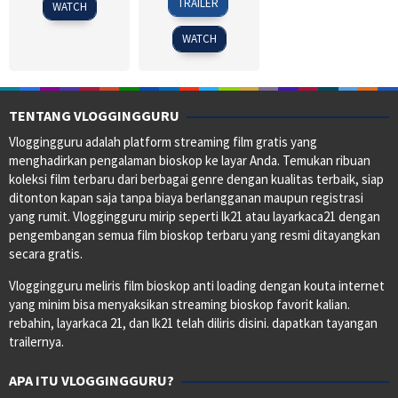
TRAILER
WATCH
Jun
Flanagan
2019
WATCH
TENTANG VLOGGINGGURU
Vloggingguru adalah platform streaming film gratis yang
menghadirkan pengalaman bioskop ke layar Anda. Temukan ribuan
koleksi film terbaru dari berbagai genre dengan kualitas terbaik, siap
ditonton kapan saja tanpa biaya berlangganan maupun registrasi
yang rumit. Vloggingguru mirip seperti lk21 atau layarkaca21 dengan
pengembangan semua film bioskop terbaru yang resmi ditayangkan
secara gratis.
Vloggingguru meliris film bioskop anti loading dengan kouta internet
yang minim bisa menyaksikan streaming bioskop favorit kalian.
rebahin, layarkaca 21, dan lk21 telah diliris disini. dapatkan tayangan
trailernya.
APA ITU VLOGGINGGURU?