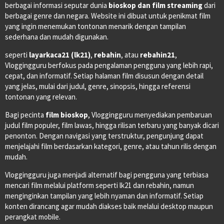
berbagai informasi seputar dunia
bioskop dan film streaming
dari
berbagai genre dan negara. Website ini dibuat untuk penikmat film
yang ingin menemukan tontonan menarik dengan tampilan
sederhana dan mudah digunakan.
seperti
layarkaca21 (lk21)
,
rebahin
, atau
rebahin21
,
Vloggingguru berfokus pada pengalaman pengguna yang lebih rapi,
cepat, dan informatif. Setiap halaman film disusun dengan detail
yang jelas, mulai dari judul, genre, sinopsis, hingga referensi
tontonan yang relevan.
Bagi pecinta
film bioskop
, Vloggingguru menyediakan pembaruan
judul film populer, film lawas, hingga rilisan terbaru yang banyak dicari
penonton. Dengan navigasi yang terstruktur, pengunjung dapat
menjelajahi film berdasarkan kategori, genre, atau tahun rilis dengan
mudah.
Vloggingguru juga menjadi alternatif bagi pengguna yang terbiasa
mencari film melalui platform seperti lk21 dan rebahin, namun
menginginkan tampilan yang lebih nyaman dan informatif. Setiap
konten dirancang agar mudah diakses baik melalui desktop maupun
perangkat mobile.