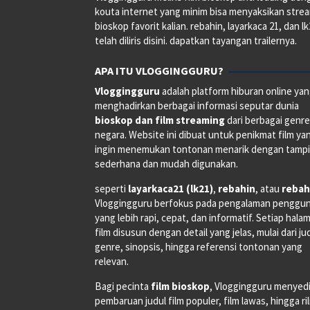
kouta internet yang minim bisa menyaksikan stre
bioskop favorit kalian. rebahin, layarkaca 21, dan l
telah diliris disini. dapatkan tayangan trailernya.
APA ITU VLOGGINGGURU?
Vloggingguru
adalah platform hiburan online ya
menghadirkan berbagai informasi seputar dunia
bioskop dan film streaming
dari berbagai genr
negara. Website ini dibuat untuk penikmat film ya
ingin menemukan tontonan menarik dengan tampi
sederhana dan mudah digunakan.
seperti
layarkaca21 (lk21)
,
rebahin
, atau
rebah
Vloggingguru berfokus pada pengalaman penggu
yang lebih rapi, cepat, dan informatif. Setiap hala
film disusun dengan detail yang jelas, mulai dari ju
genre, sinopsis, hingga referensi tontonan yang
relevan.
Bagi pecinta
film bioskop
, Vloggingguru menyed
pembaruan judul film populer, film lawas, hingga ri