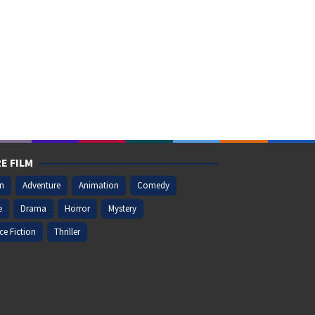
E FILM
on
Adventure
Animation
Comedy
e
Drama
Horror
Mystery
ce Fiction
Thriller