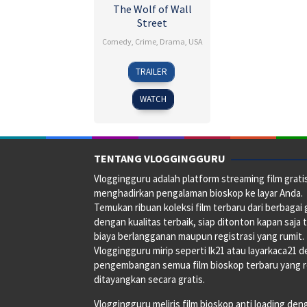
The Wolf of Wall
Street
Comedy
,
Crime
,
Drama
,
USA
25
Martin
TRAILER
Dec
Scorsese
2013
WATCH
TENTANG VLOGGINGGURU
Vloggingguru adalah platform streaming film grati
menghadirkan pengalaman bioskop ke layar Anda.
Temukan ribuan koleksi film terbaru dari berbagai
dengan kualitas terbaik, siap ditonton kapan saja 
biaya berlangganan maupun registrasi yang rumit.
Vloggingguru mirip seperti lk21 atau layarkaca21 
pengembangan semua film bioskop terbaru yang 
ditayangkan secara gratis.
Vloggingguru meliris film bioskop anti loading den