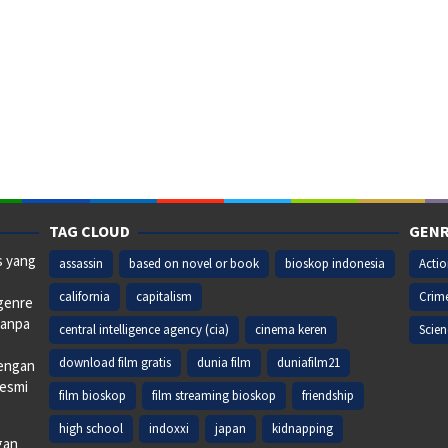
TAG CLOUD
GENR
s yang
assassin
based on novel or book
bioskop indonesia
Acti
california
capitalism
Crim
 genre
tanpa
central intelligence agency (cia)
cinema keren
Scien
download film gratis
dunia film
duniafilm21
dengan
resmi
film bioskop
film streaming bioskop
friendship
high school
indoxxi
japan
kidnapping
gan