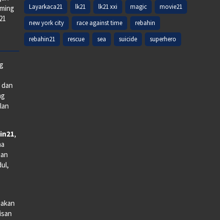
Layarkaca21
lk21
lk21 xxi
magic
movie21
aming
k21
new york city
race against time
rebahin
rebahin21
rescue
sea
suicide
superhero
ng
e dan
ng
lan
in21
,
na
man
dul,
iakan
lisan