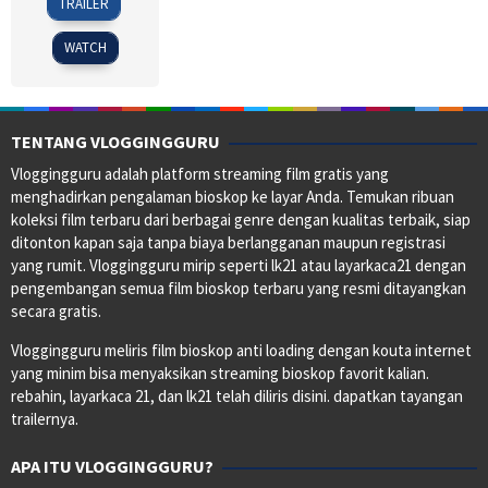
TRAILER
Dec
Scorsese
2013
WATCH
TENTANG VLOGGINGGURU
Vloggingguru adalah platform streaming film gratis yang
menghadirkan pengalaman bioskop ke layar Anda. Temukan ribuan
koleksi film terbaru dari berbagai genre dengan kualitas terbaik, siap
ditonton kapan saja tanpa biaya berlangganan maupun registrasi
yang rumit. Vloggingguru mirip seperti lk21 atau layarkaca21 dengan
pengembangan semua film bioskop terbaru yang resmi ditayangkan
secara gratis.
Vloggingguru meliris film bioskop anti loading dengan kouta internet
yang minim bisa menyaksikan streaming bioskop favorit kalian.
rebahin, layarkaca 21, dan lk21 telah diliris disini. dapatkan tayangan
trailernya.
APA ITU VLOGGINGGURU?