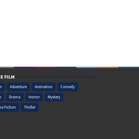
E FILM
on
Adventure
Animation
Comedy
e
Drama
Horror
Mystery
ce Fiction
Thriller