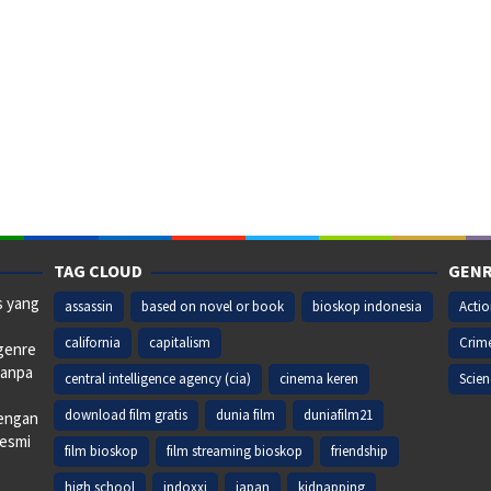
TAG CLOUD
GENR
s yang
assassin
based on novel or book
bioskop indonesia
Acti
california
capitalism
Crim
 genre
tanpa
central intelligence agency (cia)
cinema keren
Scien
download film gratis
dunia film
duniafilm21
dengan
resmi
film bioskop
film streaming bioskop
friendship
high school
indoxxi
japan
kidnapping