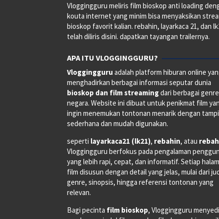
Vloggingguru meliris film bioskop anti loading den
kouta internet yang minim bisa menyaksikan stre
bioskop favorit kalian. rebahin, layarkaca 21, dan l
telah diliris disini. dapatkan tayangan trailernya.
APA ITU VLOGGINGGURU?
Vloggingguru
adalah platform hiburan online ya
menghadirkan berbagai informasi seputar dunia
bioskop dan film streaming
dari berbagai genr
negara. Website ini dibuat untuk penikmat film ya
ingin menemukan tontonan menarik dengan tampi
sederhana dan mudah digunakan.
seperti
layarkaca21 (lk21)
,
rebahin
, atau
rebah
Vloggingguru berfokus pada pengalaman penggu
yang lebih rapi, cepat, dan informatif. Setiap hala
film disusun dengan detail yang jelas, mulai dari ju
genre, sinopsis, hingga referensi tontonan yang
relevan.
Bagi pecinta
film bioskop
, Vloggingguru menyed