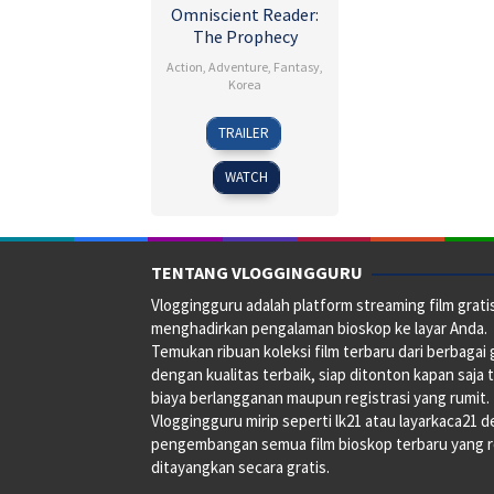
Omniscient Reader:
The Prophecy
Action
,
Adventure
,
Fantasy
,
Korea
23
Kim
TRAILER
Jul
Byung-
2025
woo
WATCH
TENTANG VLOGGINGGURU
Vloggingguru adalah platform streaming film grati
menghadirkan pengalaman bioskop ke layar Anda.
Temukan ribuan koleksi film terbaru dari berbagai
dengan kualitas terbaik, siap ditonton kapan saja 
biaya berlangganan maupun registrasi yang rumit.
Vloggingguru mirip seperti lk21 atau layarkaca21 
pengembangan semua film bioskop terbaru yang 
ditayangkan secara gratis.