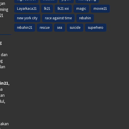
gan
Layarkaca21
lk21
lk21 xxi
magic
movie21
aming
k21
new york city
race against time
rebahin
rebahin21
rescue
sea
suicide
superhero
ng
e dan
ng
lan
in21
,
na
man
dul,
iakan