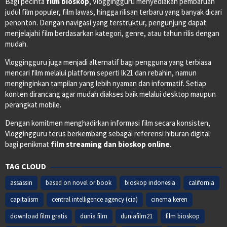
Bagi pecinta
film bioskop
, Vloggingguru menyediakan pembaruan
judul film populer, film lawas, hingga rilisan terbaru yang banyak dicari
penonton. Dengan navigasi yang terstruktur, pengunjung dapat
menjelajahi film berdasarkan kategori, genre, atau tahun rilis dengan
mudah.
Vloggingguru juga menjadi alternatif bagi pengguna yang terbiasa
mencari film melalui platform seperti lk21 dan rebahin, namun
menginginkan tampilan yang lebih nyaman dan informatif. Setiap
konten dirancang agar mudah diakses baik melalui desktop maupun
perangkat mobile.
Dengan komitmen menghadirkan informasi film secara konsisten,
Vloggingguru terus berkembang sebagai referensi hiburan digital
bagi penikmat
film streaming dan bioskop online
.
TAG CLOUD
assassin
based on novel or book
bioskop indonesia
california
capitalism
central intelligence agency (cia)
cinema keren
download film gratis
dunia film
duniafilm21
film bioskop