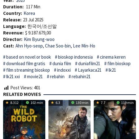
Year:
2025
Duration:
117 Min
Country:
Korea
Release:
23 Jul 2025
Language:
한국어/조선말
Revenue:
$ 9.187.679,00
Director:
Kim Byung-woo
Cast:
Ahn Hyo-seop
,
Chae Soo-bin
,
Lee Min-Ho
based on novel or book
bioskop indonesia
cinema keren
download film gratis
dunia film
duniafilm21
film bioskop
film streaming bioskop
indoxxi
Layarkaca21
lk21
lk21 xxi
movie21
rebahin
rebahin21
Post Views:
401
RELATED MOVIES
8.312
102 min
6.3
130 min
7.7
119 min