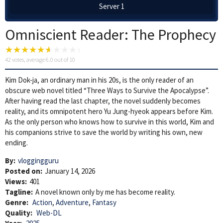
Server 1
Omniscient Reader: The Prophecy
42
votes, average
6.0
out of 10
Kim Dok-ja, an ordinary man in his 20s, is the only reader of an
obscure web novel titled “Three Ways to Survive the Apocalypse”.
After having read the last chapter, the novel suddenly becomes
reality, and its omnipotent hero Yu Jung-hyeok appears before Kim.
As the only person who knows how to survive in this world, Kim and
his companions strive to save the world by writing his own, new
ending.
By:
vloggingguru
Posted on:
January 14, 2026
Views:
401
Tagline:
A novel known only by me has become reality.
Genre:
Action
,
Adventure
,
Fantasy
Quality:
Web-DL