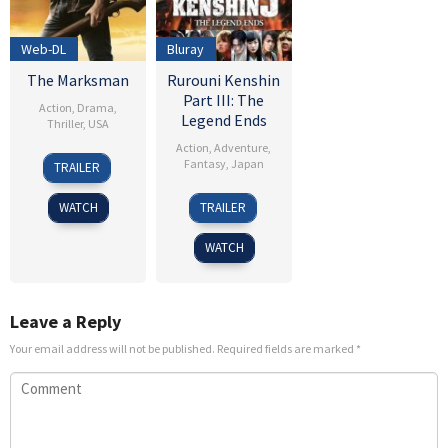
Web-DL
Bluray
The Marksman
Rurouni Kenshin
Part III: The
Action
,
Drama
,
Legend Ends
Thriller
,
USA
Action
,
Adventure
,
15
Robert
Fantasy
,
Japan
TRAILER
Jan
Lorenz
13
Keishi
2021
WATCH
TRAILER
Sep
Otomo
2014
WATCH
Leave a Reply
Your email address will not be published.
Required fields are marked
*