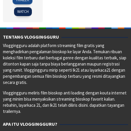
Jan
Eubank
2020
WATCH
TENTANG VLOGGINGGURU
Vloggingguru adalah platform streaming film gratis yang
menghadirkan pengalaman bioskop ke layar Anda. Temukan ribuan
koleksi film terbaru dari berbagai genre dengan kualitas terbaik, siap
ditonton kapan saja tanpa biaya berlangganan maupun registrasi
yang rumit. Vloggingguru mirip seperti lk21 atau layarkaca21 dengan
pengembangan semua film bioskop terbaru yang resmi ditayangkan
secara gratis.
Vloggingguru meliris film bioskop anti loading dengan kouta internet
yang minim bisa menyaksikan streaming bioskop favorit kalian.
rebahin, layarkaca 21, dan lk21 telah diliris disini. dapatkan tayangan
trailernya.
APA ITU VLOGGINGGURU?