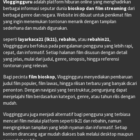
Vloggingguru
adalah platform hiburan online yang menghadirkan
berbagai informasi seputar dunia
bioskop dan film streaming
dari
berbagai genre dan negara. Website ini dibuat untuk penikmat film
yang ingin menemukan tontonan menarik dengan tampilan
sederhana dan mudah digunakan.
seperti
layarkaca21 (lk21)
,
rebahin
, atau
rebahin21
,
Vloggingguru berfokus pada pengalaman pengguna yang lebih rapi,
cepat, dan informatif. Setiap halaman film disusun dengan detail
yang jelas, mulai dari judul, genre, sinopsis, hingga referensi
tontonan yang relevan.
Bagi pecinta
film bioskop
, Vloggingguru menyediakan pembaruan
judul film populer, film lawas, hingga rilisan terbaru yang banyak dicari
penonton. Dengan navigasi yang terstruktur, pengunjung dapat
menjelajahi film berdasarkan kategori, genre, atau tahun rilis dengan
mudah.
Vloggingguru juga menjadi alternatif bagi pengguna yang terbiasa
mencari film melalui platform seperti lk21 dan rebahin, namun
menginginkan tampilan yang lebih nyaman dan informatif. Setiap
konten dirancang agar mudah diakses baik melalui desktop maupun