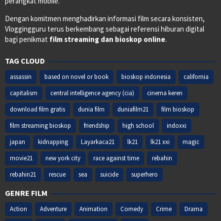
perangkat mobile.
Dengan komitmen menghadirkan informasi film secara konsisten,
Vloggingguru terus berkembang sebagai referensi hiburan digital
bagi penikmat
film streaming dan bioskop online
.
TAG CLOUD
assassin
based on novel or book
bioskop indonesia
california
capitalism
central intelligence agency (cia)
cinema keren
download film gratis
dunia film
duniafilm21
film bioskop
film streaming bioskop
friendship
high school
indoxxi
japan
kidnapping
Layarkaca21
lk21
lk21 xxi
magic
movie21
new york city
race against time
rebahin
rebahin21
rescue
sea
suicide
superhero
GENRE FILM
Action
Adventure
Animation
Comedy
Crime
Drama