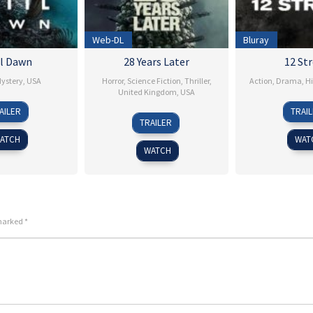
Web-DL
Bluray
il Dawn
28 Years Later
12 St
ystery
,
USA
Horror
,
Science Fiction
,
Thriller
,
Action
,
Drama
,
Hi
United Kingdom
,
USA
23
David
1
N
AILER
TRAI
18
Danny
Apr
F.
J
F
TRAILER
Jun
Boyle
2025
Sandberg
2
ATCH
WAT
2025
WATCH
 marked
*