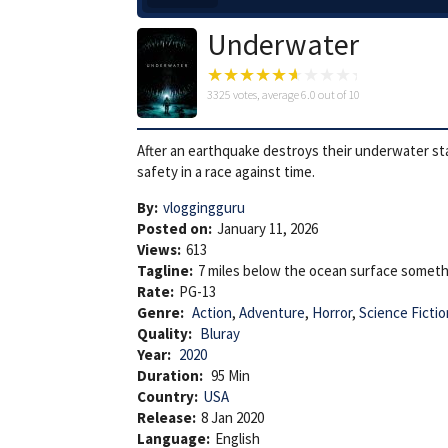
Underwater
3325
votes, average
6.0
out of 10
After an earthquake destroys their underwater st
safety in a race against time.
By:
vloggingguru
Posted on:
January 11, 2026
Views:
613
Tagline:
7 miles below the ocean surface somet
Rate:
PG-13
Genre:
Action
,
Adventure
,
Horror
,
Science Fictio
Quality:
Bluray
Year:
2020
Duration:
95 Min
Country:
USA
Release:
8 Jan 2020
Language:
English