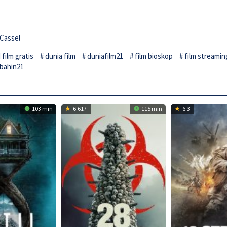
 Cassel
film gratis
dunia film
duniafilm21
film bioskop
film streamin
bahin21
103 min
6.617
115 min
6.3