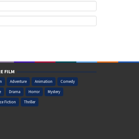
E FILM
on
Adventure
Animation
Comedy
e
Drama
Horror
Mystery
ce Fiction
Thriller