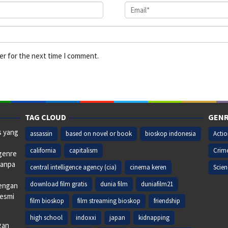
er for the next time I comment.
TAG CLOUD
GENR
s yang
assassin
based on novel or book
bioskop indonesia
Acti
california
capitalism
Crim
 genre
tanpa
central intelligence agency (cia)
cinema keren
Scien
download film gratis
dunia film
duniafilm21
dengan
resmi
film bioskop
film streaming bioskop
friendship
high school
indoxxi
japan
kidnapping
gan