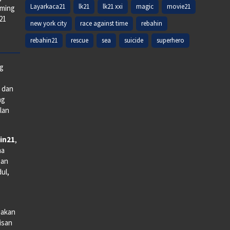
Layarkaca21
lk21
lk21 xxi
magic
movie21
aming
k21
new york city
race against time
rebahin
rebahin21
rescue
sea
suicide
superhero
ng
e dan
ng
lan
in21
,
na
man
dul,
iakan
lisan