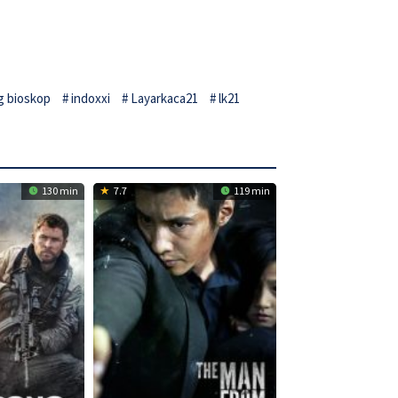
g bioskop
indoxxi
Layarkaca21
lk21
130 min
7.7
119 min