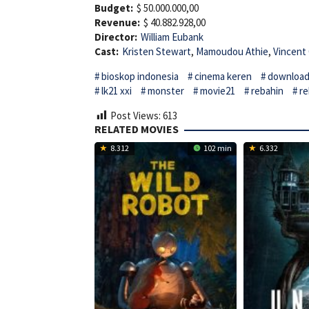
Budget:
$ 50.000.000,00
Revenue:
$ 40.882.928,00
Director:
William Eubank
Cast:
Kristen Stewart
,
Mamoudou Athie
,
Vincent
bioskop indonesia
cinema keren
download 
lk21 xxi
monster
movie21
rebahin
re
Post Views:
613
RELATED MOVIES
8.312
102 min
6.332