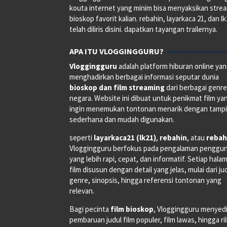
kouta internet yang minim bisa menyaksikan stre
bioskop favorit kalian. rebahin, layarkaca 21, dan l
telah diliris disini. dapatkan tayangan trailernya.
APA ITU VLOGGINGGURU?
Vloggingguru
adalah platform hiburan online ya
menghadirkan berbagai informasi seputar dunia
bioskop dan film streaming
dari berbagai genr
negara. Website ini dibuat untuk penikmat film ya
ingin menemukan tontonan menarik dengan tampi
sederhana dan mudah digunakan.
seperti
layarkaca21 (lk21)
,
rebahin
, atau
rebah
Vloggingguru berfokus pada pengalaman penggu
yang lebih rapi, cepat, dan informatif. Setiap hala
film disusun dengan detail yang jelas, mulai dari ju
genre, sinopsis, hingga referensi tontonan yang
relevan.
Bagi pecinta
film bioskop
, Vloggingguru menyed
pembaruan judul film populer, film lawas, hingga ri