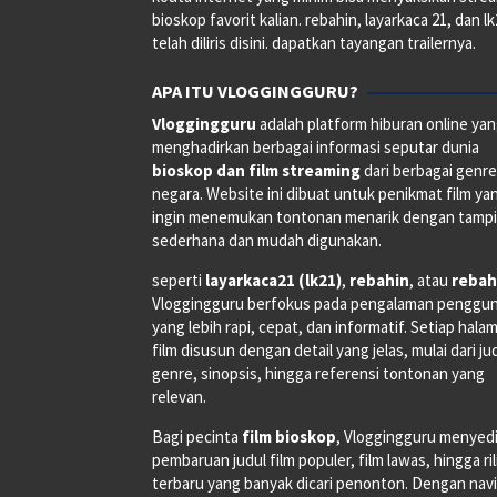
bioskop favorit kalian. rebahin, layarkaca 21, dan l
telah diliris disini. dapatkan tayangan trailernya.
APA ITU VLOGGINGGURU?
Vloggingguru
adalah platform hiburan online ya
menghadirkan berbagai informasi seputar dunia
bioskop dan film streaming
dari berbagai genr
negara. Website ini dibuat untuk penikmat film ya
ingin menemukan tontonan menarik dengan tampi
sederhana dan mudah digunakan.
seperti
layarkaca21 (lk21)
,
rebahin
, atau
rebah
Vloggingguru berfokus pada pengalaman penggu
yang lebih rapi, cepat, dan informatif. Setiap hala
film disusun dengan detail yang jelas, mulai dari ju
genre, sinopsis, hingga referensi tontonan yang
relevan.
Bagi pecinta
film bioskop
, Vloggingguru menyed
pembaruan judul film populer, film lawas, hingga ri
terbaru yang banyak dicari penonton. Dengan navi