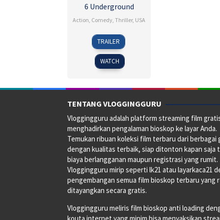
6 Underground
Action
,
Comedy
,
Thriller
,
USA
10
Jason
TRAILER
Dec
Inman
2019
WATCH
TENTANG VLOGGINGGURU
Vloggingguru adalah platform streaming film grati
menghadirkan pengalaman bioskop ke layar Anda.
Temukan ribuan koleksi film terbaru dari berbagai
dengan kualitas terbaik, siap ditonton kapan saja 
biaya berlangganan maupun registrasi yang rumit.
Vloggingguru mirip seperti lk21 atau layarkaca21 
pengembangan semua film bioskop terbaru yang 
ditayangkan secara gratis.
Vloggingguru meliris film bioskop anti loading den
kouta internet yang minim bisa menyaksikan stre