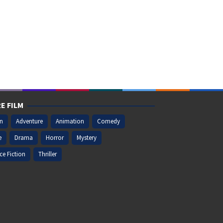
E FILM
on
Adventure
Animation
Comedy
e
Drama
Horror
Mystery
ce Fiction
Thriller