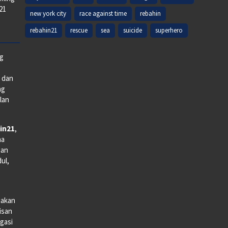
k21
new york city
race against time
rebahin
rebahin21
rescue
sea
suicide
superhero
ng
e dan
ng
lan
in21
,
na
man
dul,
iakan
lisan
gasi