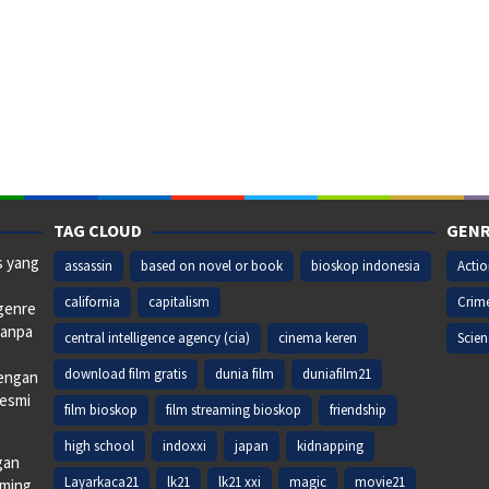
TAG CLOUD
GENR
s yang
assassin
based on novel or book
bioskop indonesia
Acti
california
capitalism
Crim
 genre
tanpa
central intelligence agency (cia)
cinema keren
Scien
download film gratis
dunia film
duniafilm21
dengan
resmi
film bioskop
film streaming bioskop
friendship
high school
indoxxi
japan
kidnapping
gan
Layarkaca21
lk21
lk21 xxi
magic
movie21
aming