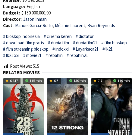
Release:
10 Dec 2019
Language:
English
Budget:
$ 150.000.000,00
Director:
Jason Inman
Cast:
Manuel Garcia-Rulfo
,
Mélanie Laurent
,
Ryan Reynolds
bioskop indonesia
cinema keren
dictator
download film gratis
dunia film
duniafilm21
film bioskop
film streaming bioskop
indoxxi
Layarkaca21
lk21
lk21 xxi
movie21
rebahin
rebahin21
Post Views:
515
RELATED MOVIES
6.617
115 min
6.3
130 min
7.7
119 min