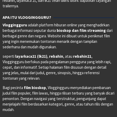
rebahin, layarkaca 21, dan lk21 telah diliris disini. dapatkan tayangan
trailernya.
APA ITU VLOGGINGGURU?
Vloggingguru
adalah platform hiburan online yang menghadirkan
berbagai informasi seputar dunia
bioskop dan film streaming
dari
berbagai genre dan negara. Website ini dibuat untuk penikmat film
yang ingin menemukan tontonan menarik dengan tampilan
sederhana dan mudah digunakan.
seperti
layarkaca21 (lk21)
,
rebahin
, atau
rebahin21
,
Vloggingguru berfokus pada pengalaman pengguna yang lebih rapi,
cepat, dan informatif. Setiap halaman film disusun dengan detail
yang jelas, mulai dari judul, genre, sinopsis, hingga referensi
tontonan yang relevan.
Bagi pecinta
film bioskop
, Vloggingguru menyediakan pembaruan
judul film populer, film lawas, hingga rilisan terbaru yang banyak dicari
penonton. Dengan navigasi yang terstruktur, pengunjung dapat
menjelajahi film berdasarkan kategori, genre, atau tahun rilis dengan
mudah.