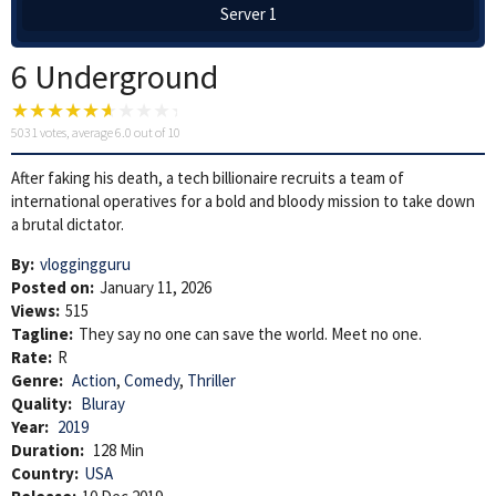
Server 1
6 Underground
5031
votes, average
6.0
out of 10
After faking his death, a tech billionaire recruits a team of
international operatives for a bold and bloody mission to take down
a brutal dictator.
By:
vloggingguru
Posted on:
January 11, 2026
Views:
515
Tagline:
They say no one can save the world. Meet no one.
Rate:
R
Genre:
Action
,
Comedy
,
Thriller
Quality:
Bluray
Year:
2019
Duration:
128 Min
Country:
USA