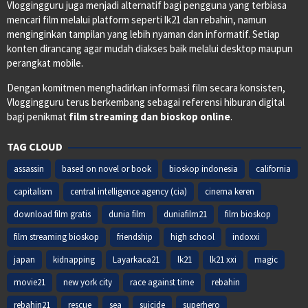
Vloggingguru juga menjadi alternatif bagi pengguna yang terbiasa
mencari film melalui platform seperti lk21 dan rebahin, namun
menginginkan tampilan yang lebih nyaman dan informatif. Setiap
konten dirancang agar mudah diakses baik melalui desktop maupun
perangkat mobile.
Dengan komitmen menghadirkan informasi film secara konsisten,
Vloggingguru terus berkembang sebagai referensi hiburan digital
bagi penikmat
film streaming dan bioskop online
.
TAG CLOUD
assassin
based on novel or book
bioskop indonesia
california
capitalism
central intelligence agency (cia)
cinema keren
download film gratis
dunia film
duniafilm21
film bioskop
film streaming bioskop
friendship
high school
indoxxi
japan
kidnapping
Layarkaca21
lk21
lk21 xxi
magic
movie21
new york city
race against time
rebahin
rebahin21
rescue
sea
suicide
superhero