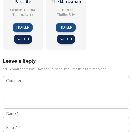
Parasite
The Marksman
Comedy
,
Drama
,
Action
,
Drama
,
Thriller
,
Korea
Thriller
,
USA
30
Kim
15
Robert
TRAILER
TRAILER
May
Seong-
Jan
Lorenz
2019
sik
2021
WATCH
WATCH
Leave a Reply
Your email address will not be published.
Required fields are marked
*