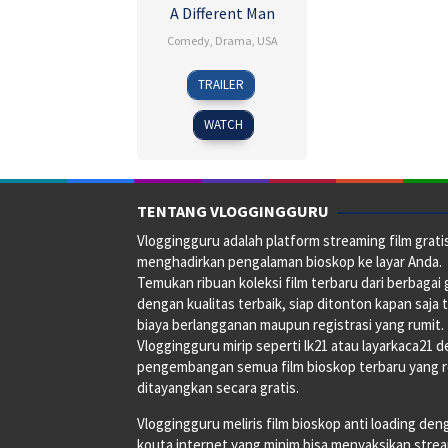
A Different Man
Comedy
,
Drama
,
USA
24
Aaron
TRAILER
Aug
Schimberg
2024
WATCH
TENTANG VLOGGINGGURU
Vloggingguru adalah platform streaming film grati
menghadirkan pengalaman bioskop ke layar Anda.
Temukan ribuan koleksi film terbaru dari berbagai
dengan kualitas terbaik, siap ditonton kapan saja 
biaya berlangganan maupun registrasi yang rumit.
Vloggingguru mirip seperti lk21 atau layarkaca21 
pengembangan semua film bioskop terbaru yang 
ditayangkan secara gratis.
Vloggingguru meliris film bioskop anti loading den
kouta internet yang minim bisa menyaksikan stre