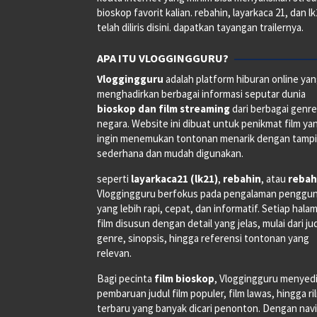
bioskop favorit kalian. rebahin, layarkaca 21, dan l
telah diliris disini. dapatkan tayangan trailernya.
APA ITU VLOGGINGGURU?
Vloggingguru
adalah platform hiburan online ya
menghadirkan berbagai informasi seputar dunia
bioskop dan film streaming
dari berbagai genr
negara. Website ini dibuat untuk penikmat film ya
ingin menemukan tontonan menarik dengan tampi
sederhana dan mudah digunakan.
seperti
layarkaca21 (lk21)
,
rebahin
, atau
rebah
Vloggingguru berfokus pada pengalaman penggu
yang lebih rapi, cepat, dan informatif. Setiap hala
film disusun dengan detail yang jelas, mulai dari ju
genre, sinopsis, hingga referensi tontonan yang
relevan.
Bagi pecinta
film bioskop
, Vloggingguru menyed
pembaruan judul film populer, film lawas, hingga ri
terbaru yang banyak dicari penonton. Dengan navi