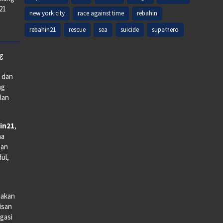
k21
new york city
race against time
rebahin
rebahin21
rescue
sea
suicide
superhero
ng
e dan
ng
lan
in21
,
na
man
dul,
iakan
lisan
gasi