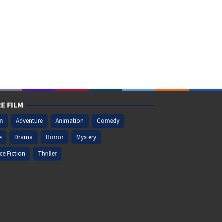
E FILM
on
Adventure
Animation
Comedy
e
Drama
Horror
Mystery
ce Fiction
Thriller