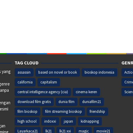
TAG CLOUD
GENR
s yang
assassin
based on novel or book
bioskop indonesia
Acti
california
capitalism
Crim
 genre
tanpa
central intelligence agency (cia)
cinema keren
Scien
download film gratis
dunia film
duniafilm21
dengan
resmi
film bioskop
film streaming bioskop
friendship
high school
indoxxi
japan
kidnapping
gan
Layarkaca21
lk21
lk21 xxi
magic
movie21
aming