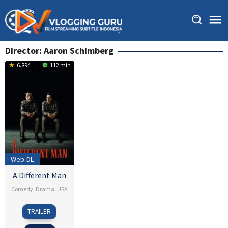
Skip
to
content
Director:
Aaron Schimberg
6.894
112 min
Web-DL
A Different Man
Comedy
,
Drama
,
USA
24
Aaron
TRAILER
Aug
Schimberg
2024