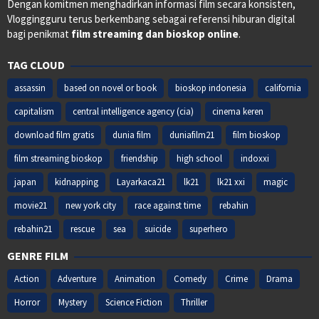
Dengan komitmen menghadirkan informasi film secara konsisten,
Vloggingguru terus berkembang sebagai referensi hiburan digital
bagi penikmat
film streaming dan bioskop online
.
TAG CLOUD
assassin
based on novel or book
bioskop indonesia
california
capitalism
central intelligence agency (cia)
cinema keren
download film gratis
dunia film
duniafilm21
film bioskop
film streaming bioskop
friendship
high school
indoxxi
japan
kidnapping
Layarkaca21
lk21
lk21 xxi
magic
movie21
new york city
race against time
rebahin
rebahin21
rescue
sea
suicide
superhero
GENRE FILM
Action
Adventure
Animation
Comedy
Crime
Drama
Horror
Mystery
Science Fiction
Thriller