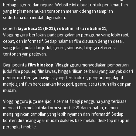
berbagai genre dan negara. Website ini dibuat untuk penikmat film
yang ingin menemukan tontonan menarik dengan tampilan
sederhana dan mudah digunakan.
seperti
layarkaca21 (lk21)
,
rebahin
, atau
rebahin21
,
Vloggingguru berfokus pada pengalaman pengguna yang lebih rapi,
cepat, dan informatif. Setiap halaman film disusun dengan detail
yang jelas, mulai dari judul, genre, sinopsis, hingga referensi
tontonan yang relevan.
Bagi pecinta
film bioskop
, Vloggingguru menyediakan pembaruan
judul film populer, film lawas, hingga rilisan terbaru yang banyak dicari
penonton. Dengan navigasi yang terstruktur, pengunjung dapat
menjelajahi film berdasarkan kategori, genre, atau tahun rilis dengan
mudah.
Vloggingguru juga menjadi alternatif bagi pengguna yang terbiasa
mencari film melalui platform seperti lk21 dan rebahin, namun
menginginkan tampilan yang lebih nyaman dan informatif. Setiap
konten dirancang agar mudah diakses baik melalui desktop maupun
perangkat mobile.