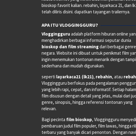
bioskop favorit kalian. rebahin, layarkaca 21, dan l
telah diliris disini. dapatkan tayangan trailernya.
APA ITU VLOGGINGGURU?
Vloggingguru
adalah platform hiburan online ya
menghadirkan berbagai informasi seputar dunia
bioskop dan film streaming
dari berbagai genr
negara. Website ini dibuat untuk penikmat film ya
ingin menemukan tontonan menarik dengan tampi
sederhana dan mudah digunakan.
seperti
layarkaca21 (lk21)
,
rebahin
, atau
rebah
Vloggingguru berfokus pada pengalaman penggu
yang lebih rapi, cepat, dan informatif. Setiap hala
film disusun dengan detail yang jelas, mulai dari ju
genre, sinopsis, hingga referensi tontonan yang
relevan.
Bagi pecinta
film bioskop
, Vloggingguru menyed
pembaruan judul film populer, film lawas, hingga ri
terbaru yang banyak dicari penonton. Dengan navi