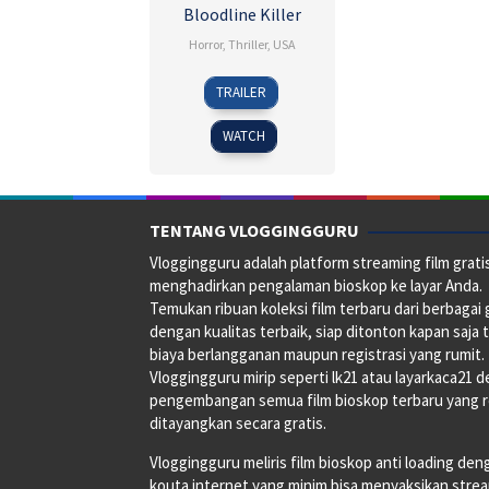
Bloodline Killer
Horror
,
Thriller
,
USA
26
Ante
TRAILER
Apr
Novakovic
2024
WATCH
TENTANG VLOGGINGGURU
Vloggingguru adalah platform streaming film grati
menghadirkan pengalaman bioskop ke layar Anda.
Temukan ribuan koleksi film terbaru dari berbagai
dengan kualitas terbaik, siap ditonton kapan saja 
biaya berlangganan maupun registrasi yang rumit.
Vloggingguru mirip seperti lk21 atau layarkaca21 
pengembangan semua film bioskop terbaru yang 
ditayangkan secara gratis.
Vloggingguru meliris film bioskop anti loading den
kouta internet yang minim bisa menyaksikan stre