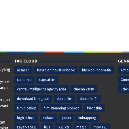
TAG CLOUD
GENR
s yang
assassin
based on novel or book
bioskop indonesia
Acti
california
capitalism
Crim
 genre
tanpa
central intelligence agency (cia)
cinema keren
Scien
download film gratis
dunia film
duniafilm21
dengan
resmi
film bioskop
film streaming bioskop
friendship
high school
indoxxi
japan
kidnapping
gan
Layarkaca21
lk21
lk21 xxi
magic
movie21
aming