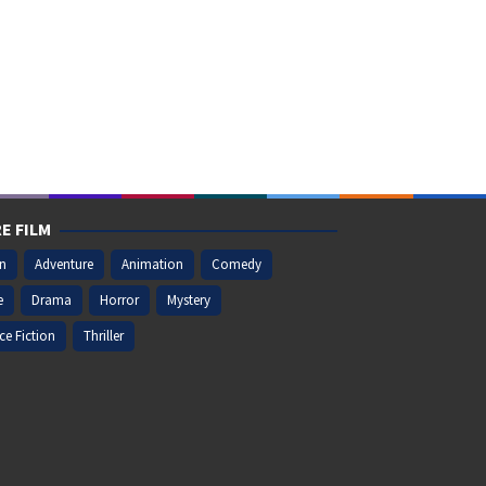
E FILM
on
Adventure
Animation
Comedy
e
Drama
Horror
Mystery
ce Fiction
Thriller