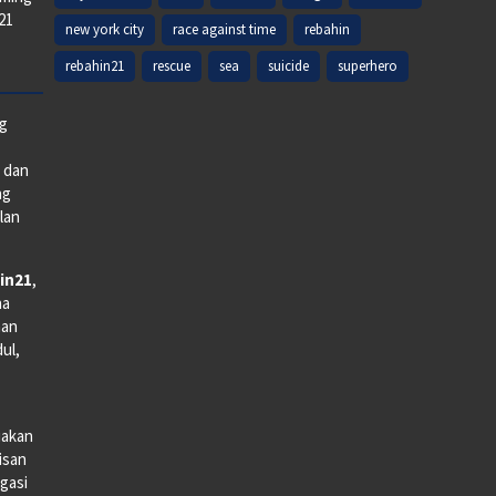
k21
new york city
race against time
rebahin
rebahin21
rescue
sea
suicide
superhero
ng
e dan
ng
lan
in21
,
na
man
dul,
iakan
lisan
gasi