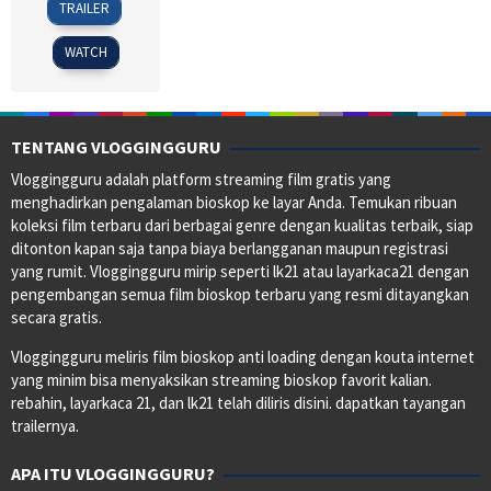
TRAILER
Apr
Boonnitipat
2024
WATCH
TENTANG VLOGGINGGURU
Vloggingguru adalah platform streaming film gratis yang
menghadirkan pengalaman bioskop ke layar Anda. Temukan ribuan
koleksi film terbaru dari berbagai genre dengan kualitas terbaik, siap
ditonton kapan saja tanpa biaya berlangganan maupun registrasi
yang rumit. Vloggingguru mirip seperti lk21 atau layarkaca21 dengan
pengembangan semua film bioskop terbaru yang resmi ditayangkan
secara gratis.
Vloggingguru meliris film bioskop anti loading dengan kouta internet
yang minim bisa menyaksikan streaming bioskop favorit kalian.
rebahin, layarkaca 21, dan lk21 telah diliris disini. dapatkan tayangan
trailernya.
APA ITU VLOGGINGGURU?