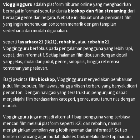
Vloggingguru
adalah platform hiburan online yang menghadirkan
berbagai informasi seputar dunia
bioskop dan film streaming
dari
berbagai genre dan negara. Website ini dibuat untuk penikmat film
yang ingin menemukan tontonan menarik dengan tampilan
sederhana dan mudah digunakan.
seperti
layarkaca21 (lk21)
,
rebahin
, atau
rebahin21
,
Vloggingguru berfokus pada pengalaman pengguna yang lebih rapi,
cepat, dan informatif. Setiap halaman film disusun dengan detail
yang jelas, mulai dari judul, genre, sinopsis, hingga referensi
tontonan yang relevan.
Bagi pecinta
film bioskop
, Vloggingguru menyediakan pembaruan
judul film populer, film lawas, hingga rilisan terbaru yang banyak dicari
penonton. Dengan navigasi yang terstruktur, pengunjung dapat
menjelajahi film berdasarkan kategori, genre, atau tahun rilis dengan
mudah.
Vloggingguru juga menjadi alternatif bagi pengguna yang terbiasa
mencari film melalui platform seperti lk21 dan rebahin, namun
menginginkan tampilan yang lebih nyaman dan informatif. Setiap
konten dirancang agar mudah diakses baik melalui desktop maupun