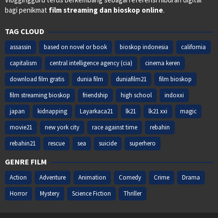
bagi penikmat
film streaming dan bioskop online
.
TAG CLOUD
assassin
based on novel or book
bioskop indonesia
california
capitalism
central intelligence agency (cia)
cinema keren
download film gratis
dunia film
duniafilm21
film bioskop
film streaming bioskop
friendship
high school
indoxxi
japan
kidnapping
Layarkaca21
lk21
lk21 xxi
magic
movie21
new york city
race against time
rebahin
rebahin21
rescue
sea
suicide
superhero
GENRE FILM
Action
Adventure
Animation
Comedy
Crime
Drama
Horror
Mystery
Science Fiction
Thriller