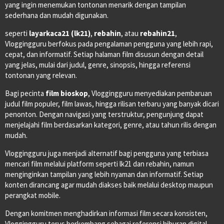
yang ingin menemukan tontonan menarik dengan tampilan
sederhana dan mudah digunakan.
seperti
layarkaca21 (lk21)
,
rebahin
, atau
rebahin21
,
Vloggingguru berfokus pada pengalaman pengguna yang lebih rapi,
cepat, dan informatif. Setiap halaman film disusun dengan detail
yang jelas, mulai dari judul, genre, sinopsis, hingga referensi
tontonan yang relevan.
Bagi pecinta
film bioskop
, Vloggingguru menyediakan pembaruan
judul film populer, film lawas, hingga rilisan terbaru yang banyak dicari
penonton. Dengan navigasi yang terstruktur, pengunjung dapat
menjelajahi film berdasarkan kategori, genre, atau tahun rilis dengan
mudah.
Vloggingguru juga menjadi alternatif bagi pengguna yang terbiasa
mencari film melalui platform seperti lk21 dan rebahin, namun
menginginkan tampilan yang lebih nyaman dan informatif. Setiap
konten dirancang agar mudah diakses baik melalui desktop maupun
perangkat mobile.
Dengan komitmen menghadirkan informasi film secara konsisten,
Vloggingguru terus berkembang sebagai referensi hiburan digital