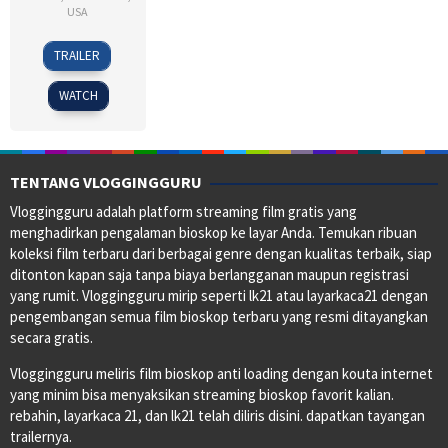
USA
6
Sarah
TRAILER
Oct
Harte
2023
WATCH
TENTANG VLOGGINGGURU
Vloggingguru adalah platform streaming film gratis yang
menghadirkan pengalaman bioskop ke layar Anda. Temukan ribuan
koleksi film terbaru dari berbagai genre dengan kualitas terbaik, siap
ditonton kapan saja tanpa biaya berlangganan maupun registrasi
yang rumit. Vloggingguru mirip seperti lk21 atau layarkaca21 dengan
pengembangan semua film bioskop terbaru yang resmi ditayangkan
secara gratis.
Vloggingguru meliris film bioskop anti loading dengan kouta internet
yang minim bisa menyaksikan streaming bioskop favorit kalian.
rebahin, layarkaca 21, dan lk21 telah diliris disini. dapatkan tayangan
trailernya.