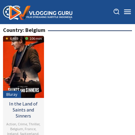
Skip
to
content
Country:
Belgium
6.469
106 min
Bluray
In the Land of
Saints and
Sinners
Action
,
Crime
,
Thriller
,
Belgium
,
France
,
Ireland
,
Switzerland
,