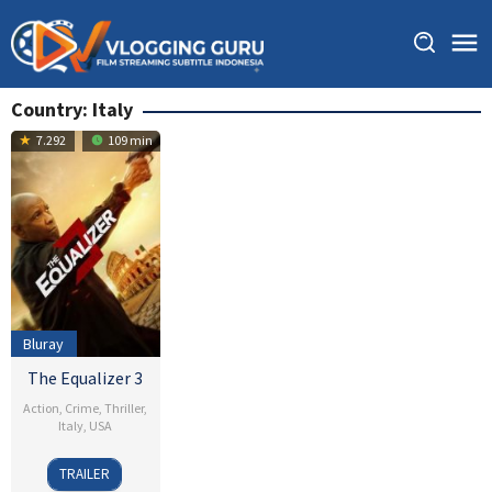
Skip
to
content
Country:
Italy
7.292
109 min
Bluray
The Equalizer 3
Action
,
Crime
,
Thriller
,
Italy
,
USA
30
Antoine
TRAILER
Aug
Fuqua