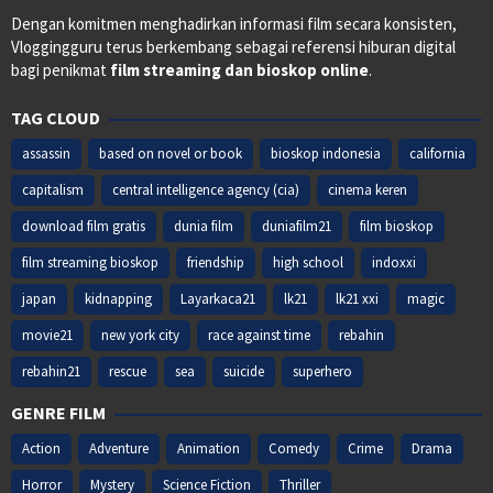
Dengan komitmen menghadirkan informasi film secara konsisten,
Vloggingguru terus berkembang sebagai referensi hiburan digital
bagi penikmat
film streaming dan bioskop online
.
TAG CLOUD
assassin
based on novel or book
bioskop indonesia
california
capitalism
central intelligence agency (cia)
cinema keren
download film gratis
dunia film
duniafilm21
film bioskop
film streaming bioskop
friendship
high school
indoxxi
japan
kidnapping
Layarkaca21
lk21
lk21 xxi
magic
movie21
new york city
race against time
rebahin
rebahin21
rescue
sea
suicide
superhero
GENRE FILM
Action
Adventure
Animation
Comedy
Crime
Drama
Horror
Mystery
Science Fiction
Thriller