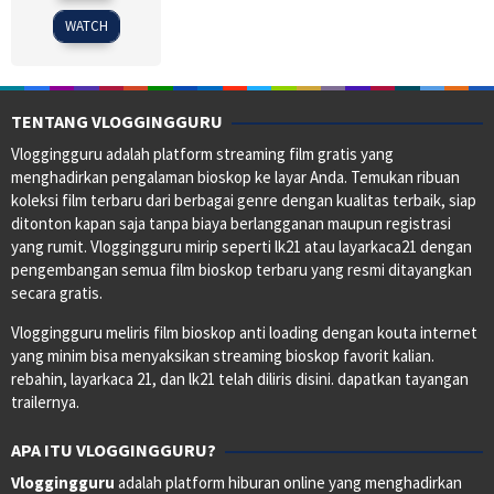
2023
WATCH
TENTANG VLOGGINGGURU
Vloggingguru adalah platform streaming film gratis yang
menghadirkan pengalaman bioskop ke layar Anda. Temukan ribuan
koleksi film terbaru dari berbagai genre dengan kualitas terbaik, siap
ditonton kapan saja tanpa biaya berlangganan maupun registrasi
yang rumit. Vloggingguru mirip seperti lk21 atau layarkaca21 dengan
pengembangan semua film bioskop terbaru yang resmi ditayangkan
secara gratis.
Vloggingguru meliris film bioskop anti loading dengan kouta internet
yang minim bisa menyaksikan streaming bioskop favorit kalian.
rebahin, layarkaca 21, dan lk21 telah diliris disini. dapatkan tayangan
trailernya.
APA ITU VLOGGINGGURU?
Vloggingguru
adalah platform hiburan online yang menghadirkan