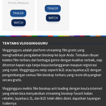
Fiction
,
Malaysia
3
Nizam
TRAILER
2
Nizam
Mar
Razak
TRAILER
Aug
Razak
2016
WATCH
2019
WATCH
TENTANG VLOGGINGGURU
Vloggingguru adalah platform streaming film gratis yang
menghadirkan pengalaman bioskop ke layar Anda. Temukan ribuan
koleksi film terbaru dari berbagai genre dengan kualitas terbaik, siap
ditonton kapan saja tanpa biaya berlangganan maupun registrasi
yang rumit. Vloggingguru mirip seperti lk21 atau layarkaca21 dengan
pengembangan semua film bioskop terbaru yang resmi ditayangkan
secara gratis.
Vloggingguru meliris film bioskop anti loading dengan kouta internet
yang minim bisa menyaksikan streaming bioskop favorit kalian.
rebahin, layarkaca 21, dan lk21 telah diliris disini. dapatkan tayangan
trailernya.