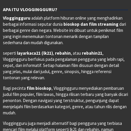
APA ITU VLOGGINGGURU?
Vloggingguru
adalah platform hiburan online yang menghadirkan
berbagai informasi seputar dunia
bioskop dan film streaming
dari
berbagai genre dan negara. Website ini dibuat untuk penikmat film
yang ingin menemukan tontonan menarik dengan tampilan
sederhana dan mudah digunakan.
seperti
layarkaca21 (lk21)
,
rebahin
, atau
rebahin21
,
Vloggingguru berfokus pada pengalaman pengguna yang lebih rapi,
cepat, dan informatif. Setiap halaman film disusun dengan detail
yang jelas, mulai dari judul, genre, sinopsis, hingga referensi
tontonan yang relevan.
Bagi pecinta
film bioskop
, Vloggingguru menyediakan pembaruan
judul film populer, film lawas, hingga rilisan terbaru yang banyak dicari
penonton. Dengan navigasi yang terstruktur, pengunjung dapat
menjelajahi film berdasarkan kategori, genre, atau tahun rilis dengan
mudah.
Vloggingguru juga menjadi alternatif bagi pengguna yang terbiasa
mencari film melalui platform seperti lk21 dan rebahin, namun