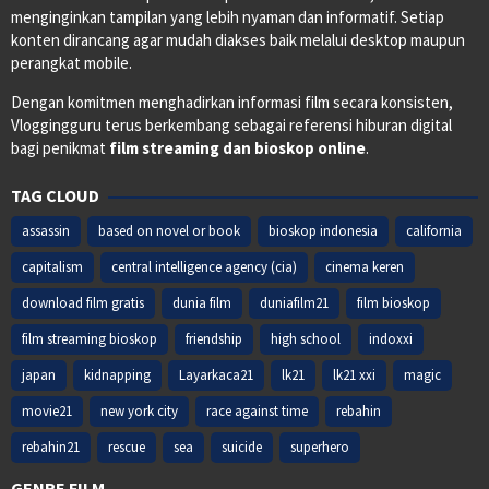
menginginkan tampilan yang lebih nyaman dan informatif. Setiap
konten dirancang agar mudah diakses baik melalui desktop maupun
perangkat mobile.
Dengan komitmen menghadirkan informasi film secara konsisten,
Vloggingguru terus berkembang sebagai referensi hiburan digital
bagi penikmat
film streaming dan bioskop online
.
TAG CLOUD
assassin
based on novel or book
bioskop indonesia
california
capitalism
central intelligence agency (cia)
cinema keren
download film gratis
dunia film
duniafilm21
film bioskop
film streaming bioskop
friendship
high school
indoxxi
japan
kidnapping
Layarkaca21
lk21
lk21 xxi
magic
movie21
new york city
race against time
rebahin
rebahin21
rescue
sea
suicide
superhero
GENRE FILM