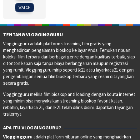
2012
WATCH
TENTANG VLOGGINGGURU
Vloggingguru adalah platform streaming film gratis yang
menghadirkan pengalaman bioskop ke layar Anda. Temukan ribuan
koleksi film terbaru dari berbagai genre dengan kualitas terbaik, siap
ditonton kapan saja tanpa biaya berlangganan maupun registrasi
yang rumit. Vloggingguru mirip seperti lk21 atau layarkaca21 dengan
pengembangan semua film bioskop terbaru yang resmi ditayangkan
secara gratis.
Vloggingguru meliris film bioskop anti loading dengan kouta internet
yang minim bisa menyaksikan streaming bioskop favorit kalian.
rebahin, layarkaca 21, dan lk21 telah diliris disini. dapatkan tayangan
trailernya.
APA ITU VLOGGINGGURU?
Vloggingguru
adalah platform hiburan online yang menghadirkan