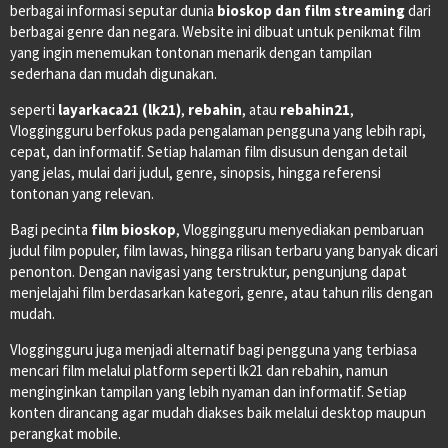
berbagai informasi seputar dunia
bioskop dan film streaming
dari
berbagai genre dan negara. Website ini dibuat untuk penikmat film
yang ingin menemukan tontonan menarik dengan tampilan
sederhana dan mudah digunakan.
seperti
layarkaca21 (lk21)
,
rebahin
, atau
rebahin21
,
Vloggingguru berfokus pada pengalaman pengguna yang lebih rapi,
cepat, dan informatif. Setiap halaman film disusun dengan detail
yang jelas, mulai dari judul, genre, sinopsis, hingga referensi
tontonan yang relevan.
Bagi pecinta
film bioskop
, Vloggingguru menyediakan pembaruan
judul film populer, film lawas, hingga rilisan terbaru yang banyak dicari
penonton. Dengan navigasi yang terstruktur, pengunjung dapat
menjelajahi film berdasarkan kategori, genre, atau tahun rilis dengan
mudah.
Vloggingguru juga menjadi alternatif bagi pengguna yang terbiasa
mencari film melalui platform seperti lk21 dan rebahin, namun
menginginkan tampilan yang lebih nyaman dan informatif. Setiap
konten dirancang agar mudah diakses baik melalui desktop maupun
perangkat mobile.