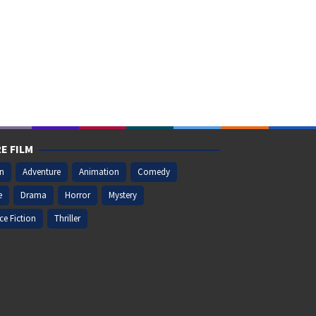
E FILM
on
Adventure
Animation
Comedy
e
Drama
Horror
Mystery
ce Fiction
Thriller