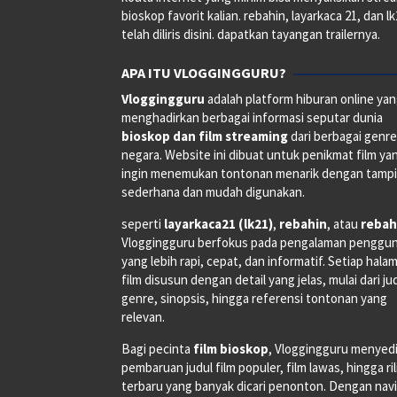
bioskop favorit kalian. rebahin, layarkaca 21, dan l
telah diliris disini. dapatkan tayangan trailernya.
APA ITU VLOGGINGGURU?
Vloggingguru
adalah platform hiburan online ya
menghadirkan berbagai informasi seputar dunia
bioskop dan film streaming
dari berbagai genr
negara. Website ini dibuat untuk penikmat film ya
ingin menemukan tontonan menarik dengan tampi
sederhana dan mudah digunakan.
seperti
layarkaca21 (lk21)
,
rebahin
, atau
rebah
Vloggingguru berfokus pada pengalaman penggu
yang lebih rapi, cepat, dan informatif. Setiap hala
film disusun dengan detail yang jelas, mulai dari ju
genre, sinopsis, hingga referensi tontonan yang
relevan.
Bagi pecinta
film bioskop
, Vloggingguru menyed
pembaruan judul film populer, film lawas, hingga ri
terbaru yang banyak dicari penonton. Dengan navi