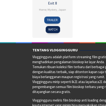
Exit 8
Horror
,
Mystery
,
Japan
28
Genki
TRAILER
Aug
Kawamura
2025
WATCH
TENTANG VLOGGINGGURU
Vloggingguru adalah platform streaming film grati
menghadirkan pengalaman bioskop ke layar Anda.
Temukan ribuan koleksi film terbaru dari berbagai
dengan kualitas terbaik, siap ditonton kapan saja 
biaya berlangganan maupun registrasi yang rumit.
Vloggingguru mirip seperti lk21 atau layarkaca21 
pengembangan semua film bioskop terbaru yang 
ditayangkan secara gratis.
Vloggingguru meliris film bioskop anti loading den
kouta internet yang minim bisa menyaksikan stre