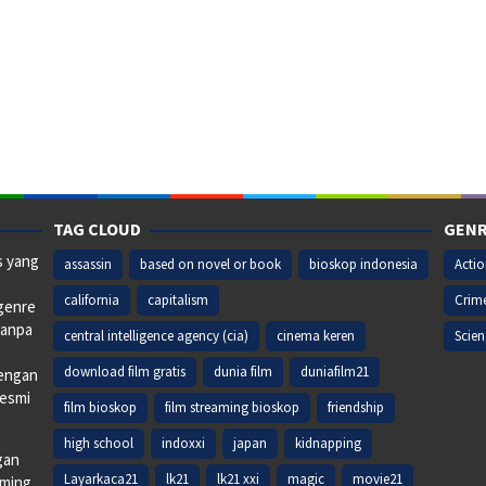
TAG CLOUD
GENR
s yang
assassin
based on novel or book
bioskop indonesia
Acti
california
capitalism
Crim
 genre
tanpa
central intelligence agency (cia)
cinema keren
Scien
download film gratis
dunia film
duniafilm21
dengan
resmi
film bioskop
film streaming bioskop
friendship
high school
indoxxi
japan
kidnapping
gan
Layarkaca21
lk21
lk21 xxi
magic
movie21
aming