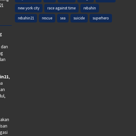
k21
new york city
race against time
rebahin
rebahin21
rescue
sea
suicide
superhero
ng
e dan
ng
lan
in21
,
na
man
dul,
iakan
lisan
gasi