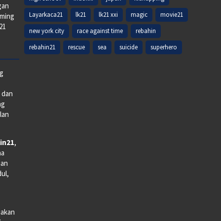
gan
Layarkaca21
lk21
lk21 xxi
magic
movie21
aming
k21
new york city
race against time
rebahin
rebahin21
rescue
sea
suicide
superhero
ng
e dan
ng
lan
in21
,
na
man
dul,
iakan