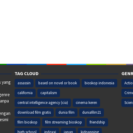
TAG CLOUD
GENR
s yang
assassin
based on novel or book
bioskop indonesia
Acti
california
capitalism
Crim
 genre
tanpa
central intelligence agency (cia)
cinema keren
Scien
download film gratis
dunia film
duniafilm21
dengan
resmi
film bioskop
film streaming bioskop
friendship
high school
indoxxi
japan
kidnapping