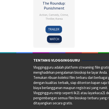
The Roundup:
Punishment
Action
,
Comedy
,
Crime
,
Thriller
,
Korea
24
Heo
TRAILER
Apr
Myeong-
2024
haeng
WATCH
TENTANG VLOGGINGGURU
Vloggingguru adalah platform streaming film grati
menghadirkan pengalaman bioskop ke layar Anda.
Temukan ribuan koleksi film terbaru dari berbagai
dengan kualitas terbaik, siap ditonton kapan saja 
biaya berlangganan maupun registrasi yang rumit.
Vloggingguru mirip seperti lk21 atau layarkaca21 
pengembangan semua film bioskop terbaru yang 
ditayangkan secara gratis.