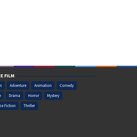
E FILM
on
Adventure
Animation
Comedy
e
Drama
Horror
Mystery
ce Fiction
Thriller