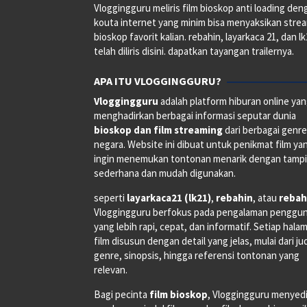
Vloggingguru meliris film bioskop anti loading den
kouta internet yang minim bisa menyaksikan stre
bioskop favorit kalian. rebahin, layarkaca 21, dan l
telah diliris disini. dapatkan tayangan trailernya.
APA ITU VLOGGINGGURU?
Vloggingguru
adalah platform hiburan online ya
menghadirkan berbagai informasi seputar dunia
bioskop dan film streaming
dari berbagai genr
negara. Website ini dibuat untuk penikmat film ya
ingin menemukan tontonan menarik dengan tampi
sederhana dan mudah digunakan.
seperti
layarkaca21 (lk21)
,
rebahin
, atau
rebah
Vloggingguru berfokus pada pengalaman penggu
yang lebih rapi, cepat, dan informatif. Setiap hala
film disusun dengan detail yang jelas, mulai dari ju
genre, sinopsis, hingga referensi tontonan yang
relevan.
Bagi pecinta
film bioskop
, Vloggingguru menyed