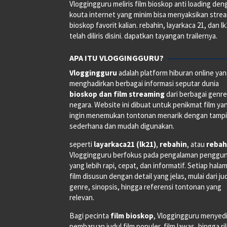
Vloggingguru meliris film bioskop anti loading den
kouta internet yang minim bisa menyaksikan stre
bioskop favorit kalian. rebahin, layarkaca 21, dan l
telah diliris disini. dapatkan tayangan trailernya.
APA ITU VLOGGINGGURU?
Vloggingguru
adalah platform hiburan online ya
menghadirkan berbagai informasi seputar dunia
bioskop dan film streaming
dari berbagai genr
negara. Website ini dibuat untuk penikmat film ya
ingin menemukan tontonan menarik dengan tampi
sederhana dan mudah digunakan.
seperti
layarkaca21 (lk21)
,
rebahin
, atau
rebah
Vloggingguru berfokus pada pengalaman penggu
yang lebih rapi, cepat, dan informatif. Setiap hala
film disusun dengan detail yang jelas, mulai dari ju
genre, sinopsis, hingga referensi tontonan yang
relevan.
Bagi pecinta
film bioskop
, Vloggingguru menyed
pembaruan judul film populer, film lawas, hingga ri