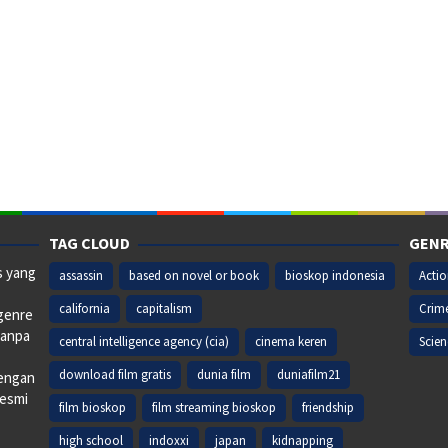
TAG CLOUD
GENR
s yang
assassin
based on novel or book
bioskop indonesia
Acti
california
capitalism
Crim
 genre
tanpa
central intelligence agency (cia)
cinema keren
Scien
download film gratis
dunia film
duniafilm21
dengan
resmi
film bioskop
film streaming bioskop
friendship
high school
indoxxi
japan
kidnapping