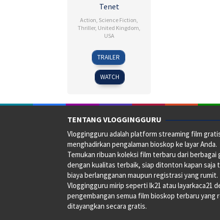
Tenet
Action
,
Science Fiction
,
Thriller
,
United Kingdom
,
USA
22
Ilona
TRAILER
Aug
Faustova
2020
WATCH
TENTANG VLOGGINGGURU
Vloggingguru adalah platform streaming film grati
menghadirkan pengalaman bioskop ke layar Anda.
Temukan ribuan koleksi film terbaru dari berbagai
dengan kualitas terbaik, siap ditonton kapan saja 
biaya berlangganan maupun registrasi yang rumit.
Vloggingguru mirip seperti lk21 atau layarkaca21 
pengembangan semua film bioskop terbaru yang 
ditayangkan secara gratis.