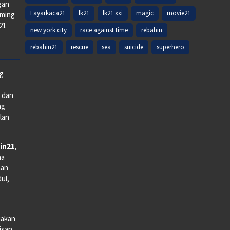
gan
Layarkaca21
lk21
lk21 xxi
magic
movie21
aming
k21
new york city
race against time
rebahin
rebahin21
rescue
sea
suicide
superhero
ng
e dan
ng
lan
in21
,
na
man
dul,
iakan
lisan