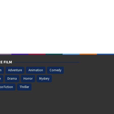
E FILM
on
Adventure
Animation
Comedy
e
Drama
Horror
Mystery
ce Fiction
Thriller