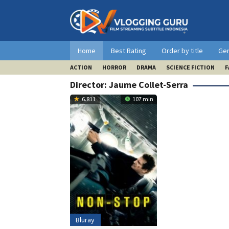
Skip
to
content
Home
Best Rating
Order by title
Ge
ACTION
HORROR
DRAMA
SCIENCE FICTION
F
Director:
Jaume Collet-Serra
6.811
107 min
Bluray