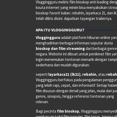
Vloggingguru meliris film bioskop anti loading den
kouta internet yang minim bisa menyaksikan stre
bioskop favorit kalian. rebahin, layarkaca 21, dan l
telah diliris disini. dapatkan tayangan trailernya.
APA ITU VLOGGINGGURU?
Vloggingguru
adalah platform hiburan online ya
menghadirkan berbagai informasi seputar dunia
bioskop dan film streaming
dari berbagai genr
negara. Website ini dibuat untuk penikmat film ya
ingin menemukan tontonan menarik dengan tampi
sederhana dan mudah digunakan.
seperti
layarkaca21 (lk21)
,
rebahin
, atau
rebah
Vloggingguru berfokus pada pengalaman penggu
yang lebih rapi, cepat, dan informatif. Setiap hala
film disusun dengan detail yang jelas, mulai dari ju
genre, sinopsis, hingga referensi tontonan yang
relevan.
Bagi pecinta
film bioskop
, Vloggingguru menyed
pembaruan judul film populer, film lawas, hingga ri