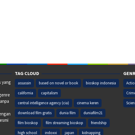
TAG CLOUD
GENR
s yang
assassin
based on novel or book
bioskop indonesia
Acti
california
capitalism
Crim
 genre
tanpa
central intelligence agency (cia)
cinema keren
Scien
download film gratis
dunia film
duniafilm21
dengan
resmi
film bioskop
film streaming bioskop
friendship
high school
indoxxi
japan
kidnapping