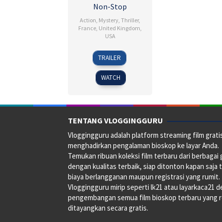
Non-Stop
Action
,
Mystery
,
Thriller
,
France
,
United Kingdom
,
USA
26
Jaume
TRAILER
Feb
Collet-
2014
Serra
WATCH
TENTANG VLOGGINGGURU
Vloggingguru adalah platform streaming film grati
menghadirkan pengalaman bioskop ke layar Anda.
Temukan ribuan koleksi film terbaru dari berbagai
dengan kualitas terbaik, siap ditonton kapan saja 
biaya berlangganan maupun registrasi yang rumit.
Vloggingguru mirip seperti lk21 atau layarkaca21 
pengembangan semua film bioskop terbaru yang 
ditayangkan secara gratis.