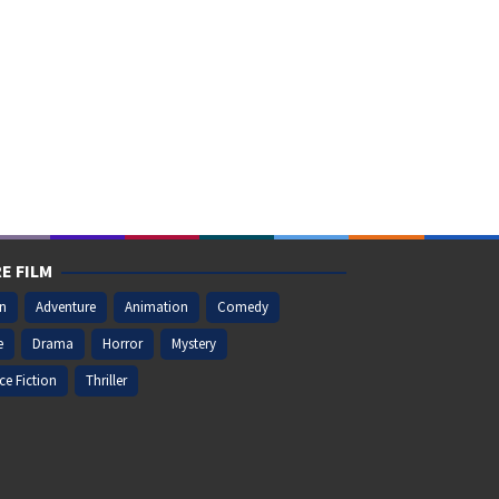
E FILM
on
Adventure
Animation
Comedy
e
Drama
Horror
Mystery
ce Fiction
Thriller