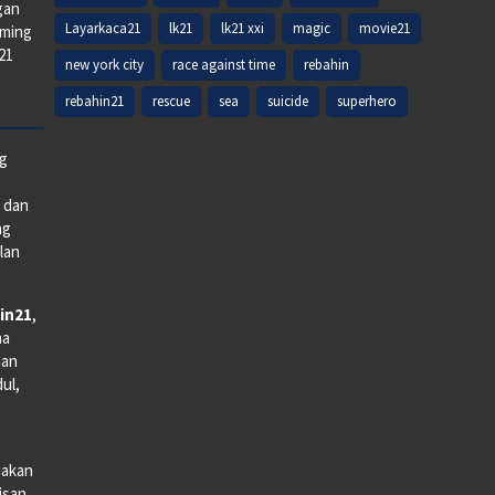
gan
Layarkaca21
lk21
lk21 xxi
magic
movie21
aming
k21
new york city
race against time
rebahin
rebahin21
rescue
sea
suicide
superhero
ng
e dan
ng
lan
in21
,
na
man
dul,
iakan
lisan