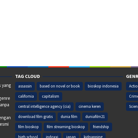
TAG CLOUD
GENR
s yang
assassin
based on novel or book
bioskop indonesia
Acti
california
capitalism
Crim
 genre
tanpa
central intelligence agency (cia)
cinema keren
Scien
download film gratis
dunia film
duniafilm21
dengan
resmi
film bioskop
film streaming bioskop
friendship
high school
indoxxi
japan
kidnapping