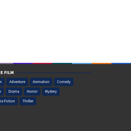
E FILM
on
Adventure
Animation
Comedy
e
Drama
Horror
Mystery
ce Fiction
Thriller