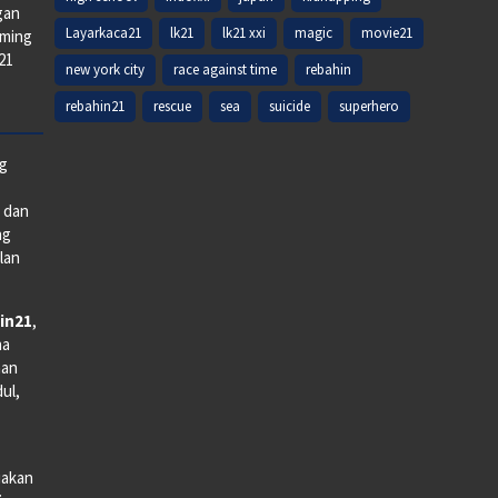
gan
Layarkaca21
lk21
lk21 xxi
magic
movie21
aming
k21
new york city
race against time
rebahin
rebahin21
rescue
sea
suicide
superhero
ng
e dan
ng
lan
in21
,
na
man
dul,
iakan