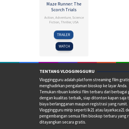
Maze Runner: The
Scorch Trials
Action
,
Adventure
,
Science
Fiction
,
Thriller
,
USA
9
John
TRAILER
Sep
M.
2015
Morse
WATCH
TENTANG VLOGGINGGURU
Vloggingguru adalah platform streaming film grati
menghadirkan pengalaman bioskop ke layar Anda.
Temukan ribuan koleksi film terbaru dari berbagai
dengan kualitas terbaik, siap ditonton kapan saja 
biaya berlangganan maupun registrasi yang rumit.
Vloggingguru mirip seperti lk21 atau layarkaca21 
pengembangan semua film bioskop terbaru yang 
ditayangkan secara gratis.