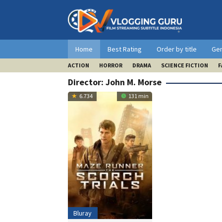
Skip
to
content
Home
Best Rating
Order by title
Ge
ACTION
HORROR
DRAMA
SCIENCE FICTION
F
Director:
John M. Morse
6.734
131 min
Bluray