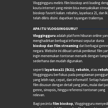
Vloggingguru meliris film bioskop anti loading den
kouta internet yang minim bisa menyaksikan stre
bioskop favorit kalian. rebahin, layarkaca 21, dan l
telah diliris disini. dapatkan tayangan trailernya.
APA ITU VLOGGINGGURU?
Vloggingguru
adalah platform hiburan online ya
menghadirkan berbagai informasi seputar dunia
bioskop dan film streaming
dari berbagai genr
negara. Website ini dibuat untuk penikmat film ya
ingin menemukan tontonan menarik dengan tampi
sederhana dan mudah digunakan.
seperti
layarkaca21 (lk21)
,
rebahin
, atau
rebah
Vloggingguru berfokus pada pengalaman penggu
yang lebih rapi, cepat, dan informatif. Setiap hala
film disusun dengan detail yang jelas, mulai dari ju
genre, sinopsis, hingga referensi tontonan yang
relevan.
Bagi pecinta
film bioskop
, Vloggingguru menyed