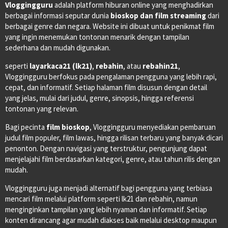
Vloggingguru
adalah platform hiburan online yang menghadirkan
berbagai informasi seputar dunia
bioskop dan film streaming
dari
berbagai genre dan negara. Website ini dibuat untuk penikmat film
yang ingin menemukan tontonan menarik dengan tampilan
sederhana dan mudah digunakan.
seperti
layarkaca21 (lk21)
,
rebahin
, atau
rebahin21
,
Vloggingguru berfokus pada pengalaman pengguna yang lebih rapi,
cepat, dan informatif. Setiap halaman film disusun dengan detail
yang jelas, mulai dari judul, genre, sinopsis, hingga referensi
tontonan yang relevan.
Bagi pecinta
film bioskop
, Vloggingguru menyediakan pembaruan
judul film populer, film lawas, hingga rilisan terbaru yang banyak dicari
penonton. Dengan navigasi yang terstruktur, pengunjung dapat
menjelajahi film berdasarkan kategori, genre, atau tahun rilis dengan
mudah.
Vloggingguru juga menjadi alternatif bagi pengguna yang terbiasa
mencari film melalui platform seperti lk21 dan rebahin, namun
menginginkan tampilan yang lebih nyaman dan informatif. Setiap
konten dirancang agar mudah diakses baik melalui desktop maupun