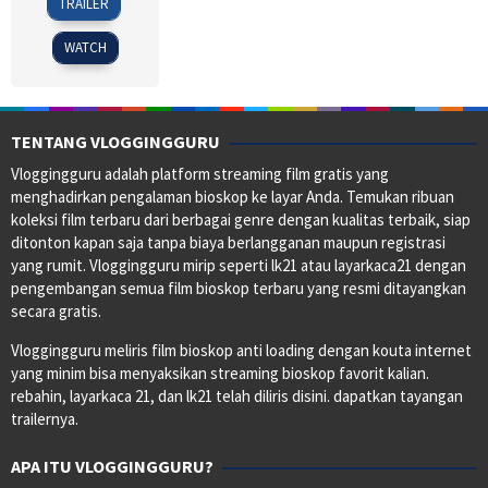
TRAILER
Dec
Watts
2021
WATCH
TENTANG VLOGGINGGURU
Vloggingguru adalah platform streaming film gratis yang
menghadirkan pengalaman bioskop ke layar Anda. Temukan ribuan
koleksi film terbaru dari berbagai genre dengan kualitas terbaik, siap
ditonton kapan saja tanpa biaya berlangganan maupun registrasi
yang rumit. Vloggingguru mirip seperti lk21 atau layarkaca21 dengan
pengembangan semua film bioskop terbaru yang resmi ditayangkan
secara gratis.
Vloggingguru meliris film bioskop anti loading dengan kouta internet
yang minim bisa menyaksikan streaming bioskop favorit kalian.
rebahin, layarkaca 21, dan lk21 telah diliris disini. dapatkan tayangan
trailernya.
APA ITU VLOGGINGGURU?