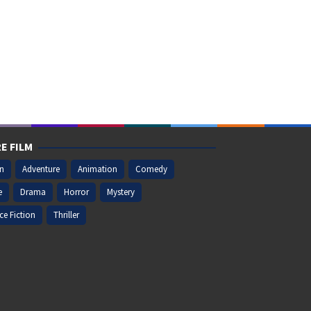
E FILM
on
Adventure
Animation
Comedy
e
Drama
Horror
Mystery
ce Fiction
Thriller