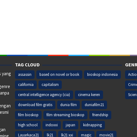
TAG CLOUD
GENR
s yang
assassin
based on novel or book
bioskop indonesia
Acti
california
capitalism
Crim
 genre
tanpa
central intelligence agency (cia)
cinema keren
Scien
download film gratis
dunia film
duniafilm21
dengan
resmi
film bioskop
film streaming bioskop
friendship
high school
indoxxi
japan
kidnapping
gan
Layarkaca21
lk21
lk21 xxi
magic
movie21
aming