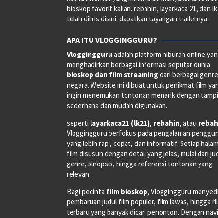
bioskop favorit kalian. rebahin, layarkaca 21, dan l
telah diliris disini. dapatkan tayangan trailernya.
APA ITU VLOGGINGGURU?
Vloggingguru
adalah platform hiburan online ya
menghadirkan berbagai informasi seputar dunia
bioskop dan film streaming
dari berbagai genr
negara. Website ini dibuat untuk penikmat film ya
ingin menemukan tontonan menarik dengan tampi
sederhana dan mudah digunakan.
seperti
layarkaca21 (lk21)
,
rebahin
, atau
rebah
Vloggingguru berfokus pada pengalaman penggu
yang lebih rapi, cepat, dan informatif. Setiap hala
film disusun dengan detail yang jelas, mulai dari ju
genre, sinopsis, hingga referensi tontonan yang
relevan.
Bagi pecinta
film bioskop
, Vloggingguru menyed
pembaruan judul film populer, film lawas, hingga ri
terbaru yang banyak dicari penonton. Dengan navi