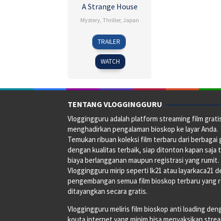
A Strange House
Mystery
,
Thriller
,
Japan
15
Junichi
TRAILER
Mar
Ishikawa
2024
WATCH
TENTANG VLOGGINGGURU
Vloggingguru adalah platform streaming film grati
menghadirkan pengalaman bioskop ke layar Anda.
Temukan ribuan koleksi film terbaru dari berbagai
dengan kualitas terbaik, siap ditonton kapan saja 
biaya berlangganan maupun registrasi yang rumit.
Vloggingguru mirip seperti lk21 atau layarkaca21 
pengembangan semua film bioskop terbaru yang 
ditayangkan secara gratis.
Vloggingguru meliris film bioskop anti loading den
kouta internet yang minim bisa menyaksikan stre