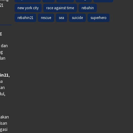
k21
new york city
race against time
rebahin
rebahin21
rescue
sea
suicide
superhero
ng
e dan
ng
lan
in21
,
na
man
dul,
iakan
lisan
gasi