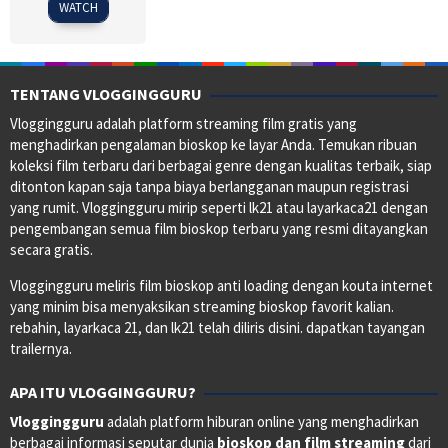
WATCH
TENTANG VLOGGINGGURU
Vloggingguru adalah platform streaming film gratis yang
menghadirkan pengalaman bioskop ke layar Anda. Temukan ribuan
koleksi film terbaru dari berbagai genre dengan kualitas terbaik, siap
ditonton kapan saja tanpa biaya berlangganan maupun registrasi
yang rumit. Vloggingguru mirip seperti lk21 atau layarkaca21 dengan
pengembangan semua film bioskop terbaru yang resmi ditayangkan
secara gratis.
Vloggingguru meliris film bioskop anti loading dengan kouta internet
yang minim bisa menyaksikan streaming bioskop favorit kalian.
rebahin, layarkaca 21, dan lk21 telah diliris disini. dapatkan tayangan
trailernya.
APA ITU VLOGGINGGURU?
Vloggingguru
adalah platform hiburan online yang menghadirkan
berbagai informasi seputar dunia
bioskop dan film streaming
dari