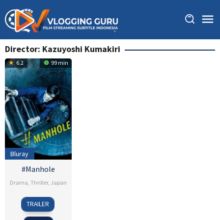
Skip
to
content
Director:
Kazuyoshi Kumakiri
6.2
99 min
Bluray
#Manhole
Drama
,
Thriller
,
Japan
29
Kazuyoshi
TRAILER
Jun
Kumakiri
2023