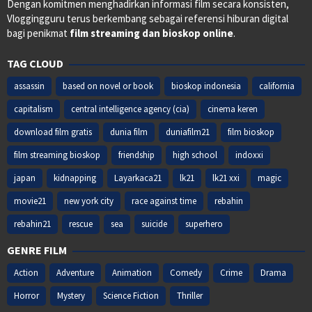
Dengan komitmen menghadirkan informasi film secara konsisten,
Vloggingguru terus berkembang sebagai referensi hiburan digital
bagi penikmat
film streaming dan bioskop online
.
TAG CLOUD
assassin
based on novel or book
bioskop indonesia
california
capitalism
central intelligence agency (cia)
cinema keren
download film gratis
dunia film
duniafilm21
film bioskop
film streaming bioskop
friendship
high school
indoxxi
japan
kidnapping
Layarkaca21
lk21
lk21 xxi
magic
movie21
new york city
race against time
rebahin
rebahin21
rescue
sea
suicide
superhero
GENRE FILM
Action
Adventure
Animation
Comedy
Crime
Drama
Horror
Mystery
Science Fiction
Thriller