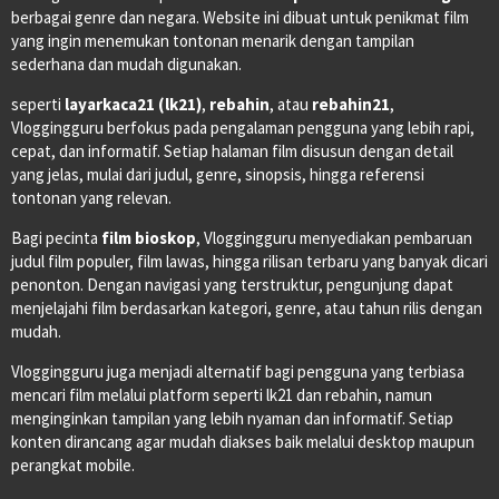
berbagai genre dan negara. Website ini dibuat untuk penikmat film
yang ingin menemukan tontonan menarik dengan tampilan
sederhana dan mudah digunakan.
seperti
layarkaca21 (lk21)
,
rebahin
, atau
rebahin21
,
Vloggingguru berfokus pada pengalaman pengguna yang lebih rapi,
cepat, dan informatif. Setiap halaman film disusun dengan detail
yang jelas, mulai dari judul, genre, sinopsis, hingga referensi
tontonan yang relevan.
Bagi pecinta
film bioskop
, Vloggingguru menyediakan pembaruan
judul film populer, film lawas, hingga rilisan terbaru yang banyak dicari
penonton. Dengan navigasi yang terstruktur, pengunjung dapat
menjelajahi film berdasarkan kategori, genre, atau tahun rilis dengan
mudah.
Vloggingguru juga menjadi alternatif bagi pengguna yang terbiasa
mencari film melalui platform seperti lk21 dan rebahin, namun
menginginkan tampilan yang lebih nyaman dan informatif. Setiap
konten dirancang agar mudah diakses baik melalui desktop maupun
perangkat mobile.