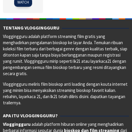
WATCH
TENTANG VLOGGINGGURU
Vloggingguru adalah platform streaming film gratis yang
menghadirkan pengalaman bioskop ke layar Anda. Temukan ribuan
koleksi film terbaru dari berbagai genre dengan kualitas terbaik, siap
ditonton kapan saja tanpa biaya berlangganan maupun registrasi
yang rumit. Vloggingguru mirip seperti lk21 atau layarkaca21 dengan
pengembangan semua film bioskop terbaru yang resmi ditayangkan
secara gratis.
Vloggingguru meliris film bioskop anti loading dengan kouta internet
yang minim bisa menyaksikan streaming bioskop favorit kalian.
rebahin, layarkaca 21, dan lk21 telah diliris disini. dapatkan tayangan
trailernya.
APA ITU VLOGGINGGURU?
Vloggingguru
adalah platform hiburan online yang menghadirkan
berbagai informasi seputar dunia
bioskop dan film streaming
dari