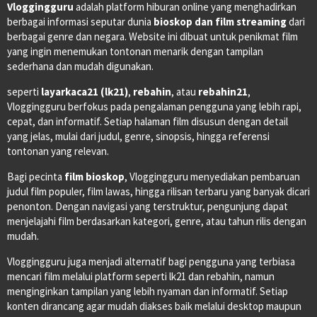
Vloggingguru
adalah platform hiburan online yang menghadirkan
berbagai informasi seputar dunia
bioskop dan film streaming
dari
berbagai genre dan negara. Website ini dibuat untuk penikmat film
yang ingin menemukan tontonan menarik dengan tampilan
sederhana dan mudah digunakan.
seperti
layarkaca21 (lk21)
,
rebahin
, atau
rebahin21
,
Vloggingguru berfokus pada pengalaman pengguna yang lebih rapi,
cepat, dan informatif. Setiap halaman film disusun dengan detail
yang jelas, mulai dari judul, genre, sinopsis, hingga referensi
tontonan yang relevan.
Bagi pecinta
film bioskop
, Vloggingguru menyediakan pembaruan
judul film populer, film lawas, hingga rilisan terbaru yang banyak dicari
penonton. Dengan navigasi yang terstruktur, pengunjung dapat
menjelajahi film berdasarkan kategori, genre, atau tahun rilis dengan
mudah.
Vloggingguru juga menjadi alternatif bagi pengguna yang terbiasa
mencari film melalui platform seperti lk21 dan rebahin, namun
menginginkan tampilan yang lebih nyaman dan informatif. Setiap
konten dirancang agar mudah diakses baik melalui desktop maupun