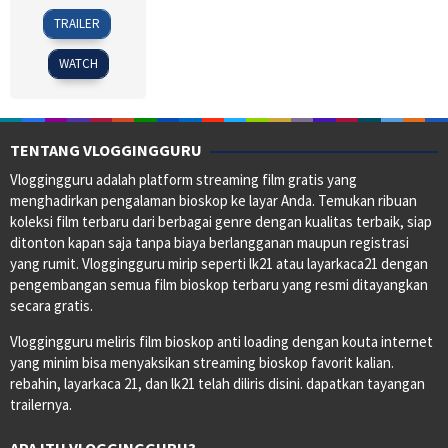
26
Rian
TRAILER
Nov
Johnson
2025
WATCH
TENTANG VLOGGINGGURU
Vloggingguru adalah platform streaming film gratis yang
menghadirkan pengalaman bioskop ke layar Anda. Temukan ribuan
koleksi film terbaru dari berbagai genre dengan kualitas terbaik, siap
ditonton kapan saja tanpa biaya berlangganan maupun registrasi
yang rumit. Vloggingguru mirip seperti lk21 atau layarkaca21 dengan
pengembangan semua film bioskop terbaru yang resmi ditayangkan
secara gratis.
Vloggingguru meliris film bioskop anti loading dengan kouta internet
yang minim bisa menyaksikan streaming bioskop favorit kalian.
rebahin, layarkaca 21, dan lk21 telah diliris disini. dapatkan tayangan
trailernya.
APA ITU VLOGGINGGURU?