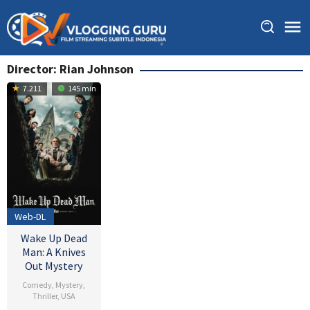
Skip
to
content
Director:
Rian Johnson
7.211
145 min
Web-DL
Wake Up Dead
Man: A Knives
Out Mystery
Comedy
,
Mystery
,
Thriller
,
USA