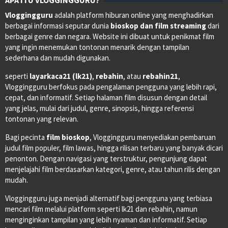
Vloggingguru
adalah platform hiburan online yang menghadirkan
berbagai informasi seputar dunia
bioskop dan film streaming
dari
berbagai genre dan negara. Website ini dibuat untuk penikmat film
yang ingin menemukan tontonan menarik dengan tampilan
sederhana dan mudah digunakan.
seperti
layarkaca21 (lk21)
,
rebahin
, atau
rebahin21
,
Vloggingguru berfokus pada pengalaman pengguna yang lebih rapi,
cepat, dan informatif. Setiap halaman film disusun dengan detail
yang jelas, mulai dari judul, genre, sinopsis, hingga referensi
tontonan yang relevan.
Bagi pecinta
film bioskop
, Vloggingguru menyediakan pembaruan
judul film populer, film lawas, hingga rilisan terbaru yang banyak dicari
penonton. Dengan navigasi yang terstruktur, pengunjung dapat
menjelajahi film berdasarkan kategori, genre, atau tahun rilis dengan
mudah.
Vloggingguru juga menjadi alternatif bagi pengguna yang terbiasa
mencari film melalui platform seperti lk21 dan rebahin, namun
menginginkan tampilan yang lebih nyaman dan informatif. Setiap