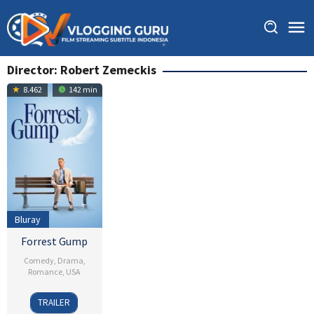
Skip
to
content
Director:
Robert Zemeckis
8.462
142 min
Bluray
Forrest Gump
Comedy
,
Drama
,
Romance
,
USA
23
Robert
TRAILER
Jun
Zemeckis