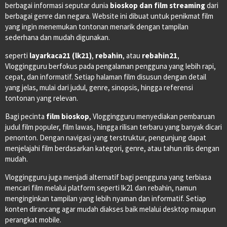
berbagai informasi seputar dunia
bioskop dan film streaming
dari
berbagai genre dan negara. Website ini dibuat untuk penikmat film
yang ingin menemukan tontonan menarik dengan tampilan
sederhana dan mudah digunakan.
seperti
layarkaca21 (lk21)
,
rebahin
, atau
rebahin21
,
Vloggingguru berfokus pada pengalaman pengguna yang lebih rapi,
cepat, dan informatif. Setiap halaman film disusun dengan detail
yang jelas, mulai dari judul, genre, sinopsis, hingga referensi
tontonan yang relevan.
Bagi pecinta
film bioskop
, Vloggingguru menyediakan pembaruan
judul film populer, film lawas, hingga rilisan terbaru yang banyak dicari
penonton. Dengan navigasi yang terstruktur, pengunjung dapat
menjelajahi film berdasarkan kategori, genre, atau tahun rilis dengan
mudah.
Vloggingguru juga menjadi alternatif bagi pengguna yang terbiasa
mencari film melalui platform seperti lk21 dan rebahin, namun
menginginkan tampilan yang lebih nyaman dan informatif. Setiap
konten dirancang agar mudah diakses baik melalui desktop maupun
perangkat mobile.