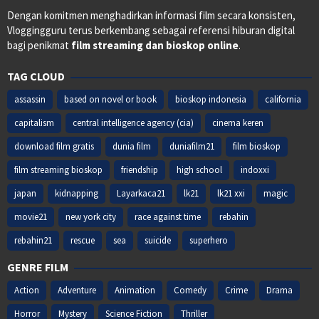
Dengan komitmen menghadirkan informasi film secara konsisten,
Vloggingguru terus berkembang sebagai referensi hiburan digital
bagi penikmat
film streaming dan bioskop online
.
TAG CLOUD
assassin
based on novel or book
bioskop indonesia
california
capitalism
central intelligence agency (cia)
cinema keren
download film gratis
dunia film
duniafilm21
film bioskop
film streaming bioskop
friendship
high school
indoxxi
japan
kidnapping
Layarkaca21
lk21
lk21 xxi
magic
movie21
new york city
race against time
rebahin
rebahin21
rescue
sea
suicide
superhero
GENRE FILM
Action
Adventure
Animation
Comedy
Crime
Drama
Horror
Mystery
Science Fiction
Thriller