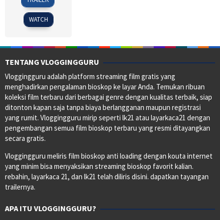
Sep
Miike
2010
WATCH
TENTANG VLOGGINGGURU
Vloggingguru adalah platform streaming film gratis yang
menghadirkan pengalaman bioskop ke layar Anda. Temukan ribuan
koleksi film terbaru dari berbagai genre dengan kualitas terbaik, siap
ditonton kapan saja tanpa biaya berlangganan maupun registrasi
yang rumit. Vloggingguru mirip seperti lk21 atau layarkaca21 dengan
pengembangan semua film bioskop terbaru yang resmi ditayangkan
secara gratis.
Vloggingguru meliris film bioskop anti loading dengan kouta internet
yang minim bisa menyaksikan streaming bioskop favorit kalian.
rebahin, layarkaca 21, dan lk21 telah diliris disini. dapatkan tayangan
trailernya.
APA ITU VLOGGINGGURU?