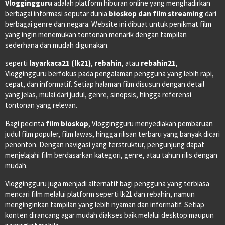
Vloggingguru
adalah platform hiburan online yang menghadirkan
berbagai informasi seputar dunia
bioskop dan film streaming
dari
berbagai genre dan negara. Website ini dibuat untuk penikmat film
yang ingin menemukan tontonan menarik dengan tampilan
sederhana dan mudah digunakan.
seperti
layarkaca21 (lk21)
,
rebahin
, atau
rebahin21
,
Vloggingguru berfokus pada pengalaman pengguna yang lebih rapi,
cepat, dan informatif. Setiap halaman film disusun dengan detail
yang jelas, mulai dari judul, genre, sinopsis, hingga referensi
tontonan yang relevan.
Bagi pecinta
film bioskop
, Vloggingguru menyediakan pembaruan
judul film populer, film lawas, hingga rilisan terbaru yang banyak dicari
penonton. Dengan navigasi yang terstruktur, pengunjung dapat
menjelajahi film berdasarkan kategori, genre, atau tahun rilis dengan
mudah.
Vloggingguru juga menjadi alternatif bagi pengguna yang terbiasa
mencari film melalui platform seperti lk21 dan rebahin, namun
menginginkan tampilan yang lebih nyaman dan informatif. Setiap
konten dirancang agar mudah diakses baik melalui desktop maupun