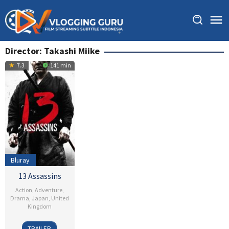
Skip
to
content
Director:
Takashi Miike
7.3
141 min
Bluray
13 Assassins
Action
,
Adventure
,
Drama
,
Japan
,
United
Kingdom
25
Takashi
TRAILER