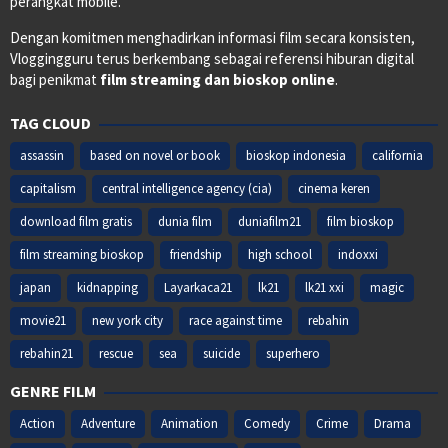
perangkat mobile.
Dengan komitmen menghadirkan informasi film secara konsisten,
Vloggingguru terus berkembang sebagai referensi hiburan digital
bagi penikmat
film streaming dan bioskop online
.
TAG CLOUD
assassin
based on novel or book
bioskop indonesia
california
capitalism
central intelligence agency (cia)
cinema keren
download film gratis
dunia film
duniafilm21
film bioskop
film streaming bioskop
friendship
high school
indoxxi
japan
kidnapping
Layarkaca21
lk21
lk21 xxi
magic
movie21
new york city
race against time
rebahin
rebahin21
rescue
sea
suicide
superhero
GENRE FILM
Action
Adventure
Animation
Comedy
Crime
Drama