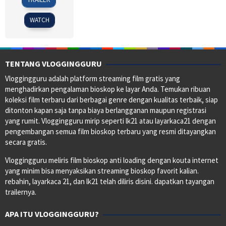
Feb
Collet-
2014
Serra
WATCH
TENTANG VLOGGINGGURU
Vloggingguru adalah platform streaming film gratis yang
menghadirkan pengalaman bioskop ke layar Anda. Temukan ribuan
koleksi film terbaru dari berbagai genre dengan kualitas terbaik, siap
ditonton kapan saja tanpa biaya berlangganan maupun registrasi
yang rumit. Vloggingguru mirip seperti lk21 atau layarkaca21 dengan
pengembangan semua film bioskop terbaru yang resmi ditayangkan
secara gratis.
Vloggingguru meliris film bioskop anti loading dengan kouta internet
yang minim bisa menyaksikan streaming bioskop favorit kalian.
rebahin, layarkaca 21, dan lk21 telah diliris disini. dapatkan tayangan
trailernya.
APA ITU VLOGGINGGURU?