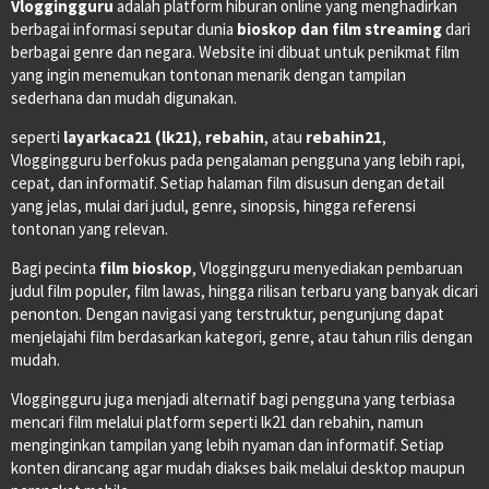
Vloggingguru
adalah platform hiburan online yang menghadirkan
berbagai informasi seputar dunia
bioskop dan film streaming
dari
berbagai genre dan negara. Website ini dibuat untuk penikmat film
yang ingin menemukan tontonan menarik dengan tampilan
sederhana dan mudah digunakan.
seperti
layarkaca21 (lk21)
,
rebahin
, atau
rebahin21
,
Vloggingguru berfokus pada pengalaman pengguna yang lebih rapi,
cepat, dan informatif. Setiap halaman film disusun dengan detail
yang jelas, mulai dari judul, genre, sinopsis, hingga referensi
tontonan yang relevan.
Bagi pecinta
film bioskop
, Vloggingguru menyediakan pembaruan
judul film populer, film lawas, hingga rilisan terbaru yang banyak dicari
penonton. Dengan navigasi yang terstruktur, pengunjung dapat
menjelajahi film berdasarkan kategori, genre, atau tahun rilis dengan
mudah.
Vloggingguru juga menjadi alternatif bagi pengguna yang terbiasa
mencari film melalui platform seperti lk21 dan rebahin, namun
menginginkan tampilan yang lebih nyaman dan informatif. Setiap
konten dirancang agar mudah diakses baik melalui desktop maupun