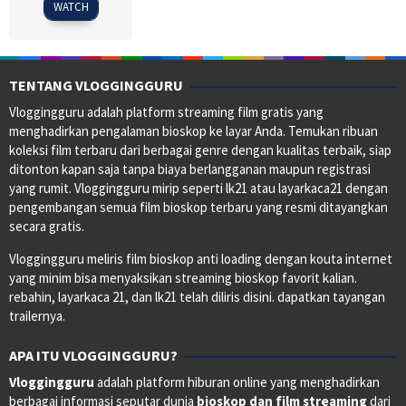
WATCH
TENTANG VLOGGINGGURU
Vloggingguru adalah platform streaming film gratis yang
menghadirkan pengalaman bioskop ke layar Anda. Temukan ribuan
koleksi film terbaru dari berbagai genre dengan kualitas terbaik, siap
ditonton kapan saja tanpa biaya berlangganan maupun registrasi
yang rumit. Vloggingguru mirip seperti lk21 atau layarkaca21 dengan
pengembangan semua film bioskop terbaru yang resmi ditayangkan
secara gratis.
Vloggingguru meliris film bioskop anti loading dengan kouta internet
yang minim bisa menyaksikan streaming bioskop favorit kalian.
rebahin, layarkaca 21, dan lk21 telah diliris disini. dapatkan tayangan
trailernya.
APA ITU VLOGGINGGURU?
Vloggingguru
adalah platform hiburan online yang menghadirkan
berbagai informasi seputar dunia
bioskop dan film streaming
dari