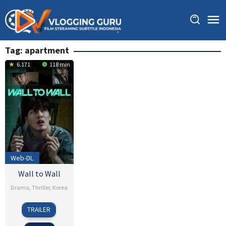
Skip
to
content
Tag:
apartment
6.171
118 min
Web-DL
Wall to Wall
Drama
,
Thriller
,
Korea
17
Kim
TRAILER
Jul
Tae-
2025
joon