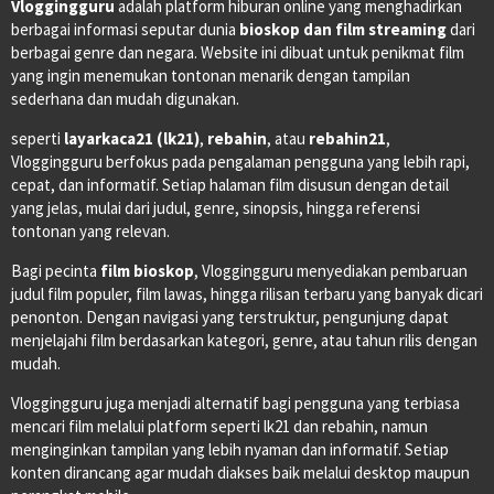
Vloggingguru
adalah platform hiburan online yang menghadirkan
berbagai informasi seputar dunia
bioskop dan film streaming
dari
berbagai genre dan negara. Website ini dibuat untuk penikmat film
yang ingin menemukan tontonan menarik dengan tampilan
sederhana dan mudah digunakan.
seperti
layarkaca21 (lk21)
,
rebahin
, atau
rebahin21
,
Vloggingguru berfokus pada pengalaman pengguna yang lebih rapi,
cepat, dan informatif. Setiap halaman film disusun dengan detail
yang jelas, mulai dari judul, genre, sinopsis, hingga referensi
tontonan yang relevan.
Bagi pecinta
film bioskop
, Vloggingguru menyediakan pembaruan
judul film populer, film lawas, hingga rilisan terbaru yang banyak dicari
penonton. Dengan navigasi yang terstruktur, pengunjung dapat
menjelajahi film berdasarkan kategori, genre, atau tahun rilis dengan
mudah.
Vloggingguru juga menjadi alternatif bagi pengguna yang terbiasa
mencari film melalui platform seperti lk21 dan rebahin, namun
menginginkan tampilan yang lebih nyaman dan informatif. Setiap
konten dirancang agar mudah diakses baik melalui desktop maupun