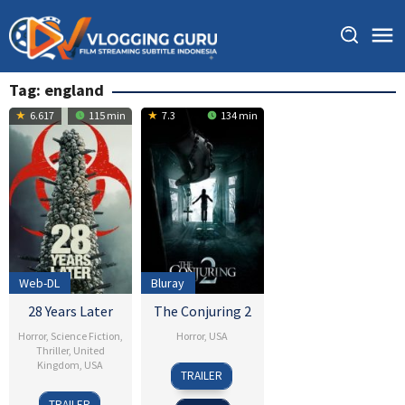
Skip
to
content
Tag:
england
6.617
115 min
7.3
134 min
Web-DL
Bluray
28 Years Later
The Conjuring 2
Horror
,
Science Fiction
,
Horror
,
USA
Thriller
,
United
Kingdom
,
USA
8
Albert
TRAILER
Jun
Cho
18
Danny
2016
TRAILER