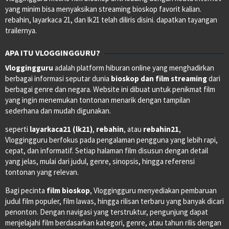
yang minim bisa menyaksikan streaming bioskop favorit kalian.
rebahin, layarkaca 21, dan lk21 telah diliris disini. dapatkan tayangan
trailernya.
APA ITU VLOGGINGGURU?
Vloggingguru
adalah platform hiburan online yang menghadirkan
berbagai informasi seputar dunia
bioskop dan film streaming
dari
berbagai genre dan negara. Website ini dibuat untuk penikmat film
yang ingin menemukan tontonan menarik dengan tampilan
sederhana dan mudah digunakan.
seperti
layarkaca21 (lk21)
,
rebahin
, atau
rebahin21
,
Vloggingguru berfokus pada pengalaman pengguna yang lebih rapi,
cepat, dan informatif. Setiap halaman film disusun dengan detail
yang jelas, mulai dari judul, genre, sinopsis, hingga referensi
tontonan yang relevan.
Bagi pecinta
film bioskop
, Vloggingguru menyediakan pembaruan
judul film populer, film lawas, hingga rilisan terbaru yang banyak dicari
penonton. Dengan navigasi yang terstruktur, pengunjung dapat
menjelajahi film berdasarkan kategori, genre, atau tahun rilis dengan