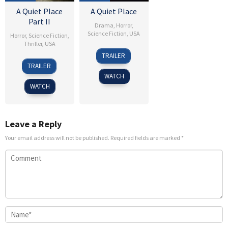
A Quiet Place
A Quiet Place
Part II
Drama
,
Horror
,
Science Fiction
,
USA
Horror
,
Science Fiction
,
Thriller
,
USA
3
John
TRAILER
21
David
Apr
Krasinski
TRAILER
May
H.
2018
WATCH
2021
Venghaus
WATCH
Jr.
Leave a Reply
Your email address will not be published.
Required fields are marked
*