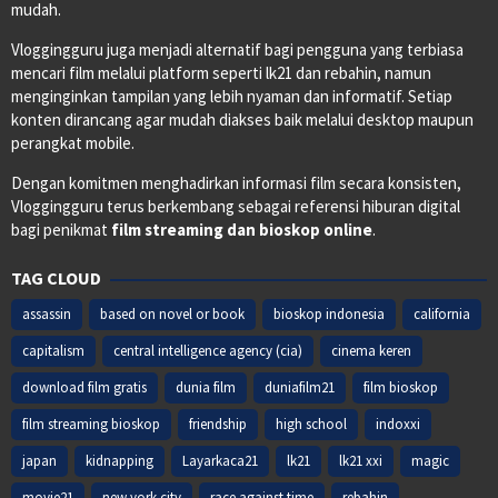
mudah.
Vloggingguru juga menjadi alternatif bagi pengguna yang terbiasa
mencari film melalui platform seperti lk21 dan rebahin, namun
menginginkan tampilan yang lebih nyaman dan informatif. Setiap
konten dirancang agar mudah diakses baik melalui desktop maupun
perangkat mobile.
Dengan komitmen menghadirkan informasi film secara konsisten,
Vloggingguru terus berkembang sebagai referensi hiburan digital
bagi penikmat
film streaming dan bioskop online
.
TAG CLOUD
assassin
based on novel or book
bioskop indonesia
california
capitalism
central intelligence agency (cia)
cinema keren
download film gratis
dunia film
duniafilm21
film bioskop
film streaming bioskop
friendship
high school
indoxxi
japan
kidnapping
Layarkaca21
lk21
lk21 xxi
magic
movie21
new york city
race against time
rebahin