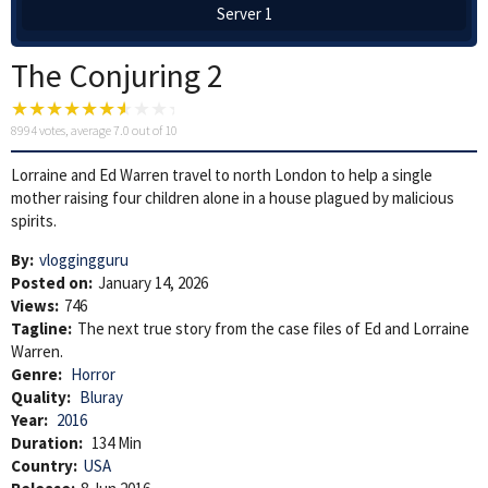
Server 1
The Conjuring 2
8994
votes, average
7.0
out of 10
Lorraine and Ed Warren travel to north London to help a single
mother raising four children alone in a house plagued by malicious
spirits.
By:
vloggingguru
Posted on:
January 14, 2026
Views:
746
Tagline:
The next true story from the case files of Ed and Lorraine
Warren.
Genre:
Horror
Quality:
Bluray
Year:
2016
Duration:
134 Min
Country:
USA