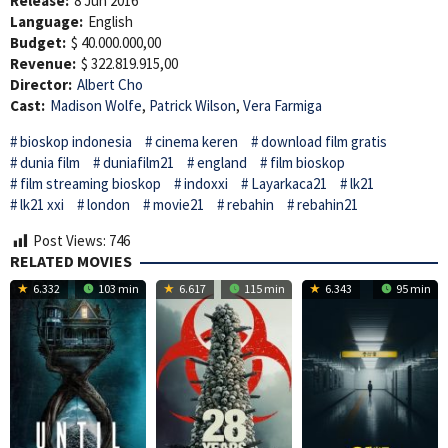
Release:
8 Jun 2016
Language:
English
Budget:
$ 40.000.000,00
Revenue:
$ 322.819.915,00
Director:
Albert Cho
Cast:
Madison Wolfe
,
Patrick Wilson
,
Vera Farmiga
bioskop indonesia
cinema keren
download film gratis
dunia film
duniafilm21
england
film bioskop
film streaming bioskop
indoxxi
Layarkaca21
lk21
lk21 xxi
london
movie21
rebahin
rebahin21
Post Views:
746
RELATED MOVIES
6.332
103 min
6.617
115 min
6.343
95 min