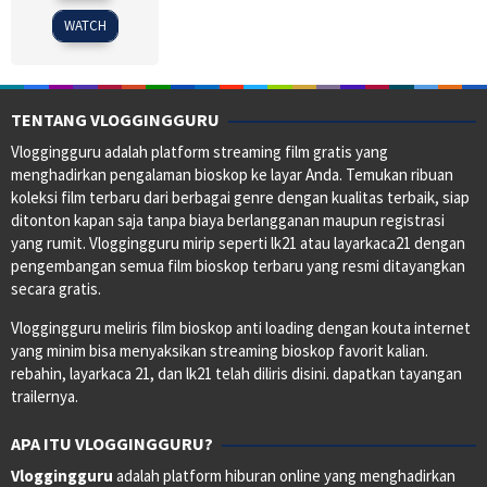
2022
WATCH
TENTANG VLOGGINGGURU
Vloggingguru adalah platform streaming film gratis yang
menghadirkan pengalaman bioskop ke layar Anda. Temukan ribuan
koleksi film terbaru dari berbagai genre dengan kualitas terbaik, siap
ditonton kapan saja tanpa biaya berlangganan maupun registrasi
yang rumit. Vloggingguru mirip seperti lk21 atau layarkaca21 dengan
pengembangan semua film bioskop terbaru yang resmi ditayangkan
secara gratis.
Vloggingguru meliris film bioskop anti loading dengan kouta internet
yang minim bisa menyaksikan streaming bioskop favorit kalian.
rebahin, layarkaca 21, dan lk21 telah diliris disini. dapatkan tayangan
trailernya.
APA ITU VLOGGINGGURU?
Vloggingguru
adalah platform hiburan online yang menghadirkan