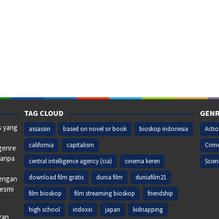
TAG CLOUD
GENR
s yang
assassin
based on novel or book
bioskop indonesia
Acti
california
capitalism
Crim
 genre
tanpa
central intelligence agency (cia)
cinema keren
Scien
download film gratis
dunia film
duniafilm21
dengan
resmi
film bioskop
film streaming bioskop
friendship
high school
indoxxi
japan
kidnapping
gan