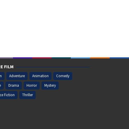
E FILM
on
Adventure
Animation
Comedy
e
Drama
Horror
Mystery
ce Fiction
Thriller