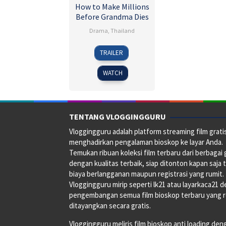
How to Make Millions
Before Grandma Dies
Drama
,
Thailand
4
Pat
TRAILER
Apr
Boonnitipat
2024
WATCH
TENTANG VLOGGINGGURU
Vloggingguru adalah platform streaming film grati
menghadirkan pengalaman bioskop ke layar Anda.
Temukan ribuan koleksi film terbaru dari berbagai
dengan kualitas terbaik, siap ditonton kapan saja 
biaya berlangganan maupun registrasi yang rumit.
Vloggingguru mirip seperti lk21 atau layarkaca21 
pengembangan semua film bioskop terbaru yang 
ditayangkan secara gratis.
Vloggingguru meliris film bioskop anti loading den