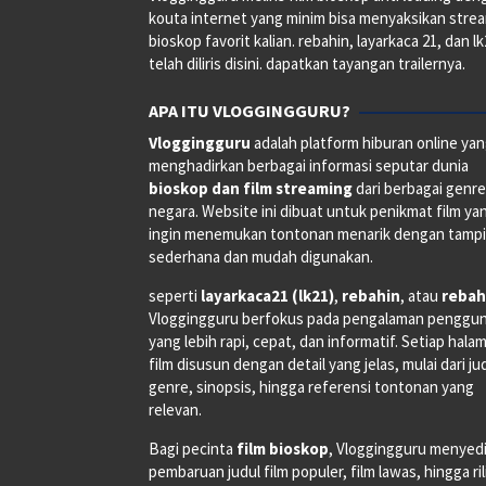
kouta internet yang minim bisa menyaksikan stre
bioskop favorit kalian. rebahin, layarkaca 21, dan l
telah diliris disini. dapatkan tayangan trailernya.
APA ITU VLOGGINGGURU?
Vloggingguru
adalah platform hiburan online ya
menghadirkan berbagai informasi seputar dunia
bioskop dan film streaming
dari berbagai genr
negara. Website ini dibuat untuk penikmat film ya
ingin menemukan tontonan menarik dengan tampi
sederhana dan mudah digunakan.
seperti
layarkaca21 (lk21)
,
rebahin
, atau
rebah
Vloggingguru berfokus pada pengalaman penggu
yang lebih rapi, cepat, dan informatif. Setiap hala
film disusun dengan detail yang jelas, mulai dari ju
genre, sinopsis, hingga referensi tontonan yang
relevan.
Bagi pecinta
film bioskop
, Vloggingguru menyed
pembaruan judul film populer, film lawas, hingga ri