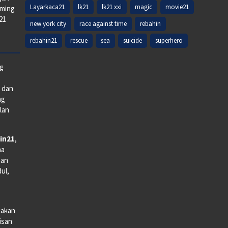
Layarkaca21
lk21
lk21 xxi
magic
movie21
aming
k21
new york city
race against time
rebahin
rebahin21
rescue
sea
suicide
superhero
ng
e dan
ng
lan
in21
,
na
man
dul,
iakan
lisan