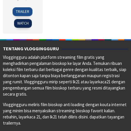
24
Christopher
TRAILER
Jul
T.
2019
Sadler
WATCH
TENTANG VLOGGINGGURU
Vloggingguru adalah platform streaming film gratis yang
menghadirkan pengalaman bioskop ke layar Anda. Temukan ribuan
koleksi film terbaru dari berbagai genre dengan kualitas terbaik, siap
ditonton kapan saja tanpa biaya berlangganan maupun registrasi
yang rumit. Vloggingguru mirip seperti lk21 atau layarkaca21 dengan
pengembangan semua film bioskop terbaru yang resmi ditayangkan
secara gratis.
Vloggingguru meliris film bioskop anti loading dengan kouta internet
yang minim bisa menyaksikan streaming bioskop favorit kalian.
rebahin, layarkaca 21, dan lk21 telah diliris disini. dapatkan tayangan
trailernya.