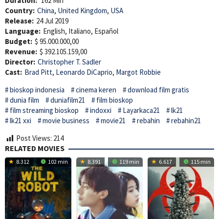
Duration:
162 Min
Country:
China
,
United Kingdom
,
USA
Release:
24 Jul 2019
Language:
English, Italiano, Español
Budget:
$ 95.000.000,00
Revenue:
$ 392.105.159,00
Director:
Christopher T. Sadler
Cast:
Brad Pitt
,
Leonardo DiCaprio
,
Margot Robbie
bioskop indonesia
cinema keren
download film gratis
dunia film
duniafilm21
film bioskop
film streaming bioskop
indoxxi
Layarkaca21
lk21
lk21 xxi
movie business
movie21
rebahin
rebahin21
Post Views:
214
RELATED MOVIES
8.312
102 min
8.391
119 min
6.617
115 min