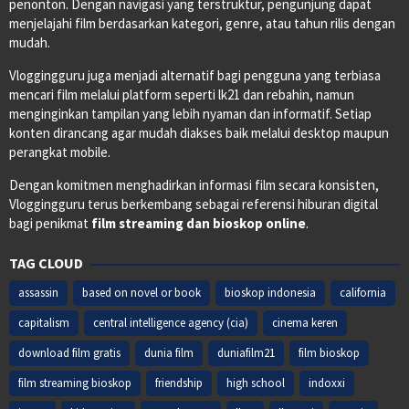
penonton. Dengan navigasi yang terstruktur, pengunjung dapat
menjelajahi film berdasarkan kategori, genre, atau tahun rilis dengan
mudah.
Vloggingguru juga menjadi alternatif bagi pengguna yang terbiasa
mencari film melalui platform seperti lk21 dan rebahin, namun
menginginkan tampilan yang lebih nyaman dan informatif. Setiap
konten dirancang agar mudah diakses baik melalui desktop maupun
perangkat mobile.
Dengan komitmen menghadirkan informasi film secara konsisten,
Vloggingguru terus berkembang sebagai referensi hiburan digital
bagi penikmat
film streaming dan bioskop online
.
TAG CLOUD
assassin
based on novel or book
bioskop indonesia
california
capitalism
central intelligence agency (cia)
cinema keren
download film gratis
dunia film
duniafilm21
film bioskop
film streaming bioskop
friendship
high school
indoxxi