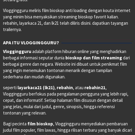
Vloggingguru meliris film bioskop anti loading dengan kouta internet
yang minim bisa menyaksikan streaming bioskop favorit kalian.
rebahin, layarkaca 21, dan lk21 telah diliris disini. dapatkan tayangan
trailernya.
APA ITU VLOGGINGGURU?
Vloggingguru
adalah platform hiburan online yang menghadirkan
berbagai informasi seputar dunia
bioskop dan film streaming
dari
berbagai genre dan negara. Website ini dibuat untuk penikmat film
yang ingin menemukan tontonan menarik dengan tampilan
sederhana dan mudah digunakan.
seperti
layarkaca21 (lk21)
,
rebahin
, atau
rebahin21
,
Vloggingguru berfokus pada pengalaman pengguna yang lebih rapi,
cepat, dan informatif. Setiap halaman film disusun dengan detail
yang jelas, mulai dari judul, genre, sinopsis, hingga referensi
tontonan yang relevan.
Bagi pecinta
film bioskop
, Vloggingguru menyediakan pembaruan
judul film populer, film lawas, hingga rilisan terbaru yang banyak dicari