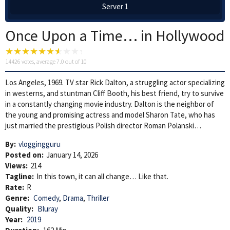
Server 1
Once Upon a Time… in Hollywood
14426
votes, average
7.0
out of 10
Los Angeles, 1969. TV star Rick Dalton, a struggling actor specializing
in westerns, and stuntman Cliff Booth, his best friend, try to survive
in a constantly changing movie industry. Dalton is the neighbor of
the young and promising actress and model Sharon Tate, who has
just married the prestigious Polish director Roman Polanski…
By:
vloggingguru
Posted on:
January 14, 2026
Views:
214
Tagline:
In this town, it can all change… Like that.
Rate:
R
Genre:
Comedy
,
Drama
,
Thriller
Quality:
Bluray
Year:
2019