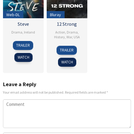
Web-DL
Bluray
Steve
12 Strong
Drama
,
Ireland
Action
,
Drama
,
History
,
War
,
USA
19
Tim
TRAILER
18
Nicolai
Sep
Mielants
TRAILER
Jan
Fuglsig
2025
WATCH
2018
WATCH
Leave a Reply
Your email address will not be published.
Required fields are marked
*