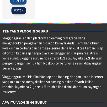
TRAILER
Sep
Ushijima
2018
WATCH
TENTANG VLOGGINGGURU
Vloggingguru adalah platform streaming film gratis yang
menghadirkan pengalaman bioskop ke layar Anda. Temukan ribuan
koleksi film terbaru dari berbagai genre dengan kualitas terbaik, siap
ditonton kapan saja tanpa biaya berlangganan maupun registrasi
yang rumit. Vloggingguru mirip seperti lk21 atau layarkaca21 dengan
pengembangan semua film bioskop terbaru yang resmi ditayangkan
secara gratis.
Vloggingguru meliris film bioskop anti loading dengan kouta internet
yang minim bisa menyaksikan streaming bioskop favorit kalian.
rebahin, layarkaca 21, dan lk21 telah diliris disini. dapatkan tayangan
trailernya.
APA ITU VLOGGINGGURU?