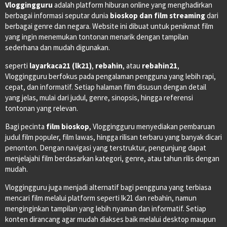
Vloggingguru
adalah platform hiburan online yang menghadirkan
berbagai informasi seputar dunia
bioskop dan film streaming
dari
berbagai genre dan negara. Website ini dibuat untuk penikmat film
yang ingin menemukan tontonan menarik dengan tampilan
sederhana dan mudah digunakan.
seperti
layarkaca21 (lk21)
,
rebahin
, atau
rebahin21
,
Vloggingguru berfokus pada pengalaman pengguna yang lebih rapi,
cepat, dan informatif. Setiap halaman film disusun dengan detail
yang jelas, mulai dari judul, genre, sinopsis, hingga referensi
tontonan yang relevan.
Bagi pecinta
film bioskop
, Vloggingguru menyediakan pembaruan
judul film populer, film lawas, hingga rilisan terbaru yang banyak dicari
penonton. Dengan navigasi yang terstruktur, pengunjung dapat
menjelajahi film berdasarkan kategori, genre, atau tahun rilis dengan
mudah.
Vloggingguru juga menjadi alternatif bagi pengguna yang terbiasa
mencari film melalui platform seperti lk21 dan rebahin, namun
menginginkan tampilan yang lebih nyaman dan informatif. Setiap
konten dirancang agar mudah diakses baik melalui desktop maupun