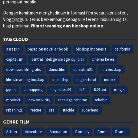
perangkat mobile.
Dengan komitmen menghadirkan informasi film secara konsisten,
Vloggingguru terus berkembang sebagai referensi hiburan digital
bagi penikmat
film streaming dan bioskop online
.
TAG CLOUD
assassin
based on novel or book
bioskop indonesia
california
capitalism
central intelligence agency (cia)
cinema keren
download film gratis
dunia film
duniafilm21
film bioskop
film streaming bioskop
friendship
high school
indoxxi
japan
kidnapping
Layarkaca21
lk21
lk21 xxi
magic
movie21
new york city
race against time
rebahin
rebahin21
rescue
sea
suicide
superhero
GENRE FILM
Action
Adventure
Animation
Comedy
Crime
Drama