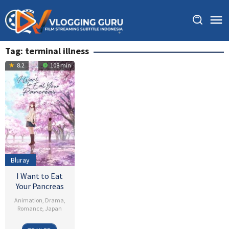
Skip
to
content
Tag:
terminal illness
8.2
108 min
Bluray
I Want to Eat
Your Pancreas
Animation
,
Drama
,
Romance
,
Japan
1
Shinichiro