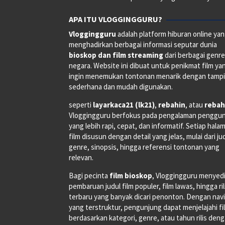
APA ITU VLOGGINGGURU?
Vloggingguru
adalah platform hiburan online ya
menghadirkan berbagai informasi seputar dunia
bioskop dan film streaming
dari berbagai genr
negara. Website ini dibuat untuk penikmat film ya
ingin menemukan tontonan menarik dengan tampi
sederhana dan mudah digunakan.
seperti
layarkaca21 (lk21)
,
rebahin
, atau
rebah
Vloggingguru berfokus pada pengalaman penggu
yang lebih rapi, cepat, dan informatif. Setiap hala
film disusun dengan detail yang jelas, mulai dari ju
genre, sinopsis, hingga referensi tontonan yang
relevan.
Bagi pecinta
film bioskop
, Vloggingguru menyed
pembaruan judul film populer, film lawas, hingga ri
terbaru yang banyak dicari penonton. Dengan navi
yang terstruktur, pengunjung dapat menjelajahi fi
berdasarkan kategori, genre, atau tahun rilis den