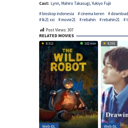
Cast:
Lynn
,
Mahiro Takasugi
,
Yukiyo Fujii
bioskop indonesia
cinema keren
download 
lk21 xxi
movie21
rebahin
rebahin21
t
Post Views:
307
RELATED MOVIES
8.312
102 min
8.391
Web-DL
Web-DL