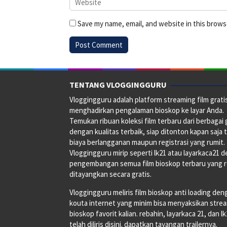
Save my name, email, and website in this brows
TENTANG VLOGGINGGURU
Vloggingguru adalah platform streaming film grati
menghadirkan pengalaman bioskop ke layar Anda.
Temukan ribuan koleksi film terbaru dari berbagai
dengan kualitas terbaik, siap ditonton kapan saja 
biaya berlangganan maupun registrasi yang rumit.
Vloggingguru mirip seperti lk21 atau layarkaca21 
pengembangan semua film bioskop terbaru yang 
ditayangkan secara gratis.
Vloggingguru meliris film bioskop anti loading den
kouta internet yang minim bisa menyaksikan stre
bioskop favorit kalian. rebahin, layarkaca 21, dan l
telah diliris disini. dapatkan tayangan trailernya.