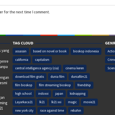
er for the next time I comment.
TAG CLOUD
GENR
s yang
assassin
based on novel or book
bioskop indonesia
Acti
california
capitalism
Crim
 genre
tanpa
central intelligence agency (cia)
cinema keren
Scien
download film gratis
dunia film
duniafilm21
dengan
resmi
film bioskop
film streaming bioskop
friendship
high school
indoxxi
japan
kidnapping
gan
Layarkaca21
lk21
lk21 xxi
magic
movie21
aming
k21
new york city
race against time
rebahin