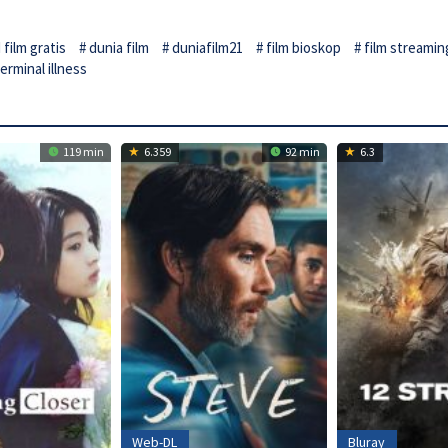
film gratis
dunia film
duniafilm21
film bioskop
film streamin
erminal illness
119 min
6.359
92 min
6.3
Web-DL
Bluray