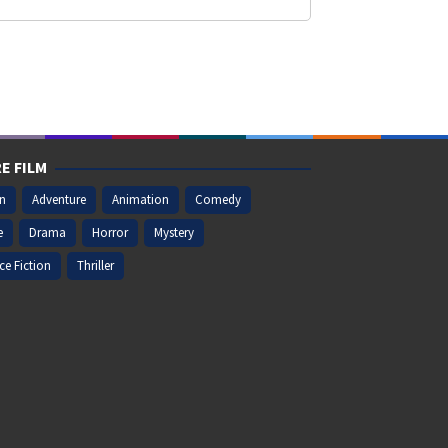
E FILM
on
Adventure
Animation
Comedy
e
Drama
Horror
Mystery
ce Fiction
Thriller