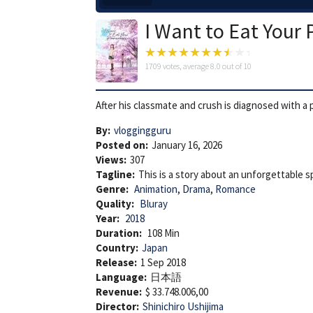
I Want to Eat Your
1709
votes, average
8.0
out of 10
After his classmate and crush is diagnosed with a 
By:
vloggingguru
Posted on:
January 16, 2026
Views:
307
Tagline:
This is a story about an unforgettable 
Genre:
Animation
,
Drama
,
Romance
Quality:
Bluray
Year:
2018
Duration:
108 Min
Country:
Japan
Release:
1 Sep 2018
Language:
日本語
Revenue:
$ 33.748.006,00
Director:
Shinichiro Ushijima