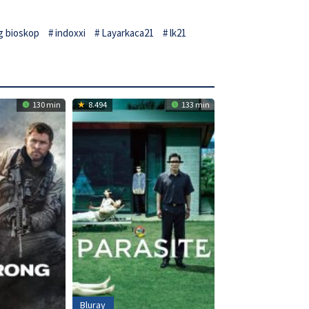
g bioskop
indoxxi
Layarkaca21
lk21
130 min
8.494
133 min
Bluray