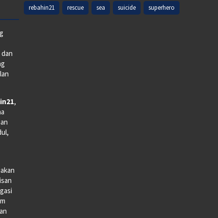
rebahin21
rescue
sea
suicide
superhero
ng
e dan
ng
lan
in21
,
na
man
dul,
iakan
lisan
gasi
lm
gan