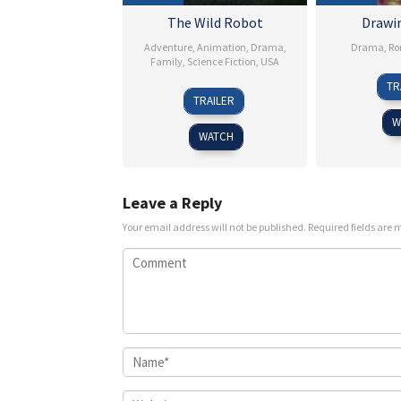
The Wild Robot
Drawi
Adventure
,
Animation
,
Drama
,
Drama
,
Ro
Family
,
Science Fiction
,
USA
TR
12
Chris
TRAILER
Sep
Sanders
W
2024
WATCH
Leave a Reply
Your email address will not be published.
Required fields are