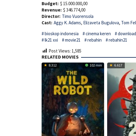
Budget:
$ 15.000.000,00
Revenue:
$ 346.774,00
Director:
Timo Vuorensola
Cast:
Aggy K. Adams
,
Elizaveta Bugulova
,
Tom Fe
bioskop indonesia
cinema keren
download 
lk21 xxi
movie21
rebahin
rebahin21
Post Views:
1,585
RELATED MOVIES
8.312
102 min
6.617