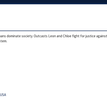
ns dominate society. Outcasts Leon and Chloe fight for justice against c
stem.
USA