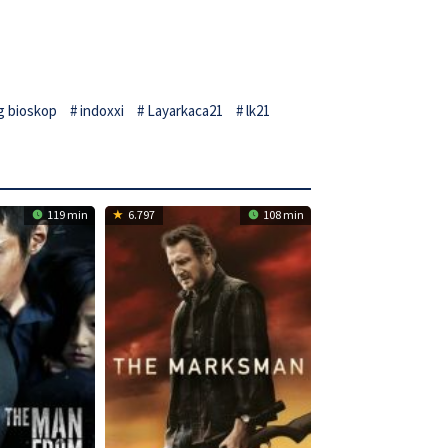
g bioskop
indoxxi
Layarkaca21
lk21
119 min
6.797
108 min