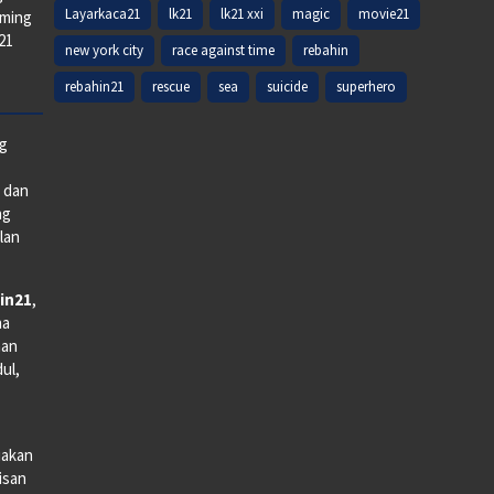
Layarkaca21
lk21
lk21 xxi
magic
movie21
aming
k21
new york city
race against time
rebahin
rebahin21
rescue
sea
suicide
superhero
ng
e dan
ng
lan
in21
,
na
man
dul,
iakan
lisan