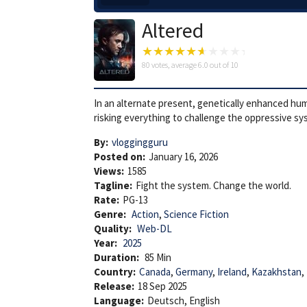
Altered
80
votes, average
6.0
out of 10
In an alternate present, genetically enhanced huma
risking everything to challenge the oppressive sy
By:
vloggingguru
Posted on:
January 16, 2026
Views:
1585
Tagline:
Fight the system. Change the world.
Rate:
PG-13
Genre:
Action
,
Science Fiction
Quality:
Web-DL
Year:
2025
Duration:
85 Min
Country:
Canada
,
Germany
,
Ireland
,
Kazakhstan
,
Release:
18 Sep 2025
Language:
Deutsch, English