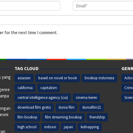
er for the next time I comment.
TAG CLOUD
GENR
s yang
assassin
based on novel or book
bioskop indonesia
Acti
california
capitalism
Crim
 genre
tanpa
central intelligence agency (cia)
cinema keren
Scien
download film gratis
dunia film
duniafilm21
dengan
resmi
film bioskop
film streaming bioskop
friendship
high school
indoxxi
japan
kidnapping
gan