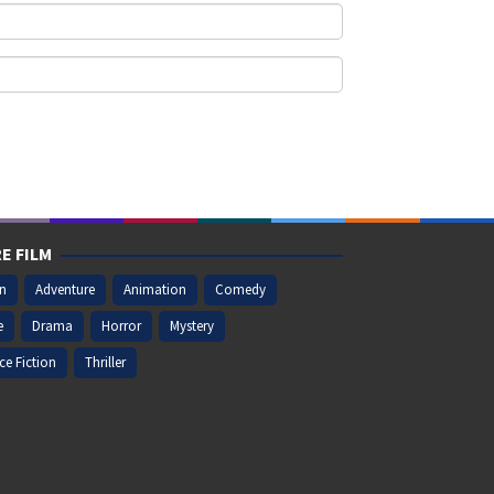
E FILM
on
Adventure
Animation
Comedy
e
Drama
Horror
Mystery
ce Fiction
Thriller