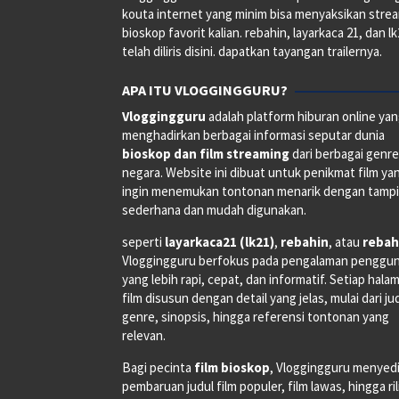
kouta internet yang minim bisa menyaksikan stre
bioskop favorit kalian. rebahin, layarkaca 21, dan l
telah diliris disini. dapatkan tayangan trailernya.
APA ITU VLOGGINGGURU?
Vloggingguru
adalah platform hiburan online ya
menghadirkan berbagai informasi seputar dunia
bioskop dan film streaming
dari berbagai genr
negara. Website ini dibuat untuk penikmat film ya
ingin menemukan tontonan menarik dengan tampi
sederhana dan mudah digunakan.
seperti
layarkaca21 (lk21)
,
rebahin
, atau
rebah
Vloggingguru berfokus pada pengalaman penggu
yang lebih rapi, cepat, dan informatif. Setiap hala
film disusun dengan detail yang jelas, mulai dari ju
genre, sinopsis, hingga referensi tontonan yang
relevan.
Bagi pecinta
film bioskop
, Vloggingguru menyed
pembaruan judul film populer, film lawas, hingga ri