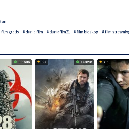
lton
film gratis
dunia film
duniafilm21
film bioskop
film streamin
115 min
6.3
130 min
7.7