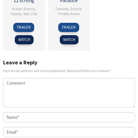
12 Strong
Parasite
Action
,
Drama
,
Comedy
,
Drama
,
History
,
War
,
USA
Thriller
,
Korea
18
Nicolai
30
Kim
TRAILER
TRAILER
Jan
Fuglsig
May
Seong-
2018
2019
sik
WATCH
WATCH
Leave a Reply
Your email address will not be published.
Required fields are marked
*