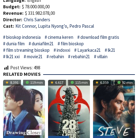
Language:
English
Budget:
$ 78.000.000,00
Revenue:
$ 331.982.078,00
Director:
Chris Sanders
Cast:
Kit Connor
,
Lupita Nyong’o
,
Pedro Pascal
bioskop indonesia
cinema keren
download film gratis
dunia film
duniafilm21
film bioskop
film streaming bioskop
indoxxi
Layarkaca21
lk21
lk21 xxi
movie21
rebahin
rebahin21
villain
Post Views:
498
RELATED MOVIES
8.391
119 min
6.617
115 min
6.359
92 min