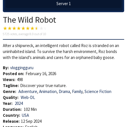
Server 1
The Wild Robot
5725
votes, average
8.0
out of 10
After a shipwreck, an intelligent robot called Roz is stranded on an
uninhabited island. To survive the harsh environment, Roz bonds
with the island’s animals and cares for an orphaned baby goose.
By:
vloggingguru
Posted on:
February 16, 2026
Views:
498
Tagline:
Discover your true nature.
Genre:
Adventure
,
Animation
,
Drama
,
Family
,
Science Fiction
Quality:
Web-DL
Year:
2024
Duration:
102 Min
Country:
USA
Release:
12 Sep 2024