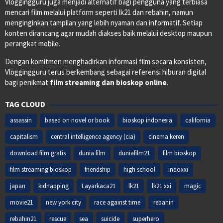
Vloggingguru juga menjadi alternatif bagi pengguna yang terbiasa
mencari film melalui platform seperti lk21 dan rebahin, namun
menginginkan tampilan yang lebih nyaman dan informatif. Setiap
konten dirancang agar mudah diakses baik melalui desktop maupun
perangkat mobile.
Dengan komitmen menghadirkan informasi film secara konsisten,
Vloggingguru terus berkembang sebagai referensi hiburan digital
bagi penikmat
film streaming dan bioskop online
.
TAG CLOUD
assassin
based on novel or book
bioskop indonesia
california
capitalism
central intelligence agency (cia)
cinema keren
download film gratis
dunia film
duniafilm21
film bioskop
film streaming bioskop
friendship
high school
indoxxi
japan
kidnapping
Layarkaca21
lk21
lk21 xxi
magic
movie21
new york city
race against time
rebahin
rebahin21
rescue
sea
suicide
superhero