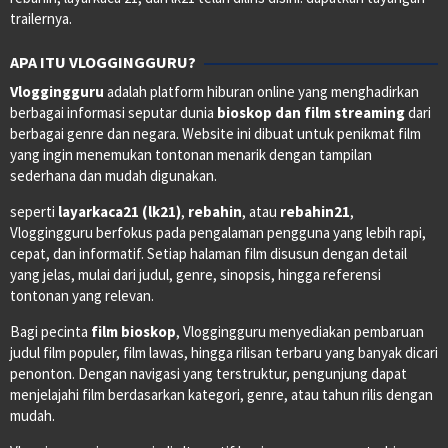
trailernya.
APA ITU VLOGGINGGURU?
Vloggingguru
adalah platform hiburan online yang menghadirkan
berbagai informasi seputar dunia
bioskop dan film streaming
dari
berbagai genre dan negara. Website ini dibuat untuk penikmat film
yang ingin menemukan tontonan menarik dengan tampilan
sederhana dan mudah digunakan.
seperti
layarkaca21 (lk21)
,
rebahin
, atau
rebahin21
,
Vloggingguru berfokus pada pengalaman pengguna yang lebih rapi,
cepat, dan informatif. Setiap halaman film disusun dengan detail
yang jelas, mulai dari judul, genre, sinopsis, hingga referensi
tontonan yang relevan.
Bagi pecinta
film bioskop
, Vloggingguru menyediakan pembaruan
judul film populer, film lawas, hingga rilisan terbaru yang banyak dicari
penonton. Dengan navigasi yang terstruktur, pengunjung dapat
menjelajahi film berdasarkan kategori, genre, atau tahun rilis dengan
mudah.