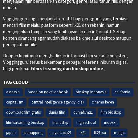
menjelajahi film berdasarkan kategori, genre, atau tahun rilis dengan
mudah.
Vloggingguru juga menjadi alternatif bagi pengguna yang terbiasa
mencari film melalui platform seperti lk21 dan rebahin, namun
menginginkan tampilan yang lebih nyaman dan informatif. Setiap
konten dirancang agar mudah diakses baik melalui desktop maupun
perangkat mobile.
Dengan komitmen menghadirkan informasi film secara konsisten,
Vloggingguru terus berkembang sebagai referensi hiburan digital
bagi penikmat
film streaming dan bioskop online
.
TAG CLOUD
assassin
based on novel or book
bioskop indonesia
california
capitalism
central intelligence agency (cia)
cinema keren
download film gratis
dunia film
duniafilm21
film bioskop
film streaming bioskop
friendship
high school
indoxxi
japan
kidnapping
Layarkaca21
lk21
lk21 xxi
magic