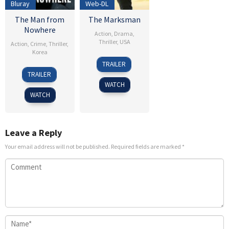
Bluray
Web-DL
The Man from
The Marksman
Nowhere
Action
,
Drama
,
Thriller
,
USA
Action
,
Crime
,
Thriller
,
Korea
15
Robert
TRAILER
4
Lee
Jan
Lorenz
TRAILER
Aug
Jeong-
2021
WATCH
2010
beom
WATCH
Leave a Reply
Your email address will not be published.
Required fields are marked
*