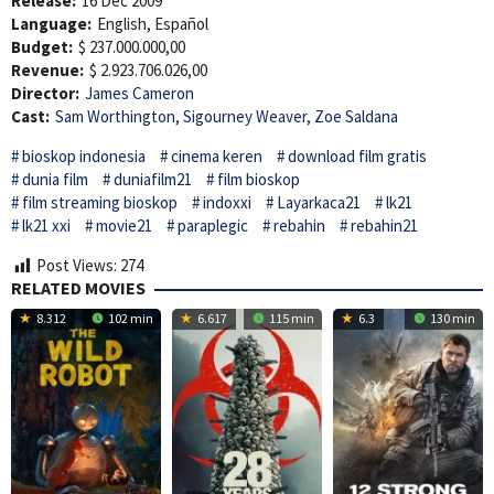
Release:
16 Dec 2009
Language:
English, Español
Budget:
$ 237.000.000,00
Revenue:
$ 2.923.706.026,00
Director:
James Cameron
Cast:
Sam Worthington
,
Sigourney Weaver
,
Zoe Saldana
bioskop indonesia
cinema keren
download film gratis
dunia film
duniafilm21
film bioskop
film streaming bioskop
indoxxi
Layarkaca21
lk21
lk21 xxi
movie21
paraplegic
rebahin
rebahin21
Post Views:
274
RELATED MOVIES
8.312
102 min
6.617
115 min
6.3
130 min