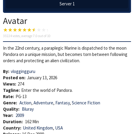
Server 1
Avatar
33224
votes, average
7.0
out of 10
In the 22nd century, a paraplegic Marine is dispatched to the moon
Pandora on a unique mission, but becomes torn between following
orders and protecting an alien civilization.
By:
vloggingguru
Posted on:
January 13, 2026
Views:
274
Tagline:
Enter the world of Pandora.
Rate:
PG-13
Genre:
Action
,
Adventure
,
Fantasy
,
Science Fiction
Quality:
Bluray
Year:
2009
Duration:
162 Min
Country:
United Kingdom
,
USA