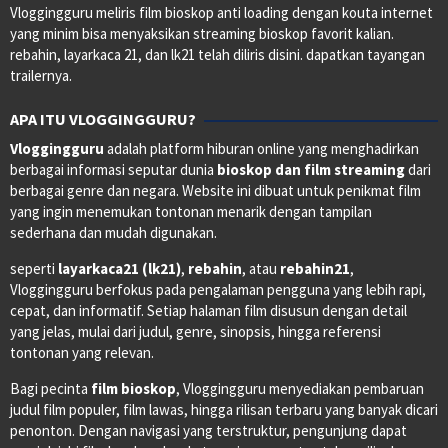
Vloggingguru meliris film bioskop anti loading dengan kouta internet
yang minim bisa menyaksikan streaming bioskop favorit kalian.
rebahin, layarkaca 21, dan lk21 telah diliris disini. dapatkan tayangan
trailernya.
APA ITU VLOGGINGGURU?
Vloggingguru
adalah platform hiburan online yang menghadirkan
berbagai informasi seputar dunia
bioskop dan film streaming
dari
berbagai genre dan negara. Website ini dibuat untuk penikmat film
yang ingin menemukan tontonan menarik dengan tampilan
sederhana dan mudah digunakan.
seperti
layarkaca21 (lk21)
,
rebahin
, atau
rebahin21
,
Vloggingguru berfokus pada pengalaman pengguna yang lebih rapi,
cepat, dan informatif. Setiap halaman film disusun dengan detail
yang jelas, mulai dari judul, genre, sinopsis, hingga referensi
tontonan yang relevan.
Bagi pecinta
film bioskop
, Vloggingguru menyediakan pembaruan
judul film populer, film lawas, hingga rilisan terbaru yang banyak dicari
penonton. Dengan navigasi yang terstruktur, pengunjung dapat